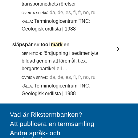
transportmediets rörelser
övriga språk:
da, de, es, fi, fr, no, ru
källa:
Terminologicentrum TNC:
Geologisk ordlista | 1988
släpspår
sv
tool
mark
en
definition:
fördjupning i sedimentyta
bildad genom att föremål, t.ex.
bergartspartikel ell ...
övriga språk:
da, de, es, fi, fr, no, ru
källa:
Terminologicentrum TNC:
Geologisk ordlista | 1988
Vad är Rikstermbanken?
Att publicera en termsamling
Andra språk- och