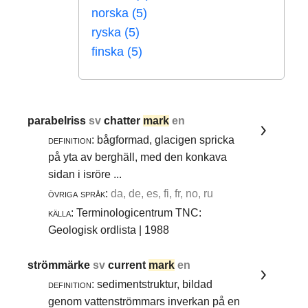
norska (5)
ryska (5)
finska (5)
parabelriss
sv
chatter
mark
en
definition:
bågformad, glacigen spricka
på yta av berghäll, med den konkava
sidan i isröre ...
övriga språk:
da, de, es, fi, fr, no, ru
källa:
Terminologicentrum TNC:
Geologisk ordlista | 1988
strömmärke
sv
current
mark
en
definition:
sedimentstruktur, bildad
genom vattenströmmars inverkan på en