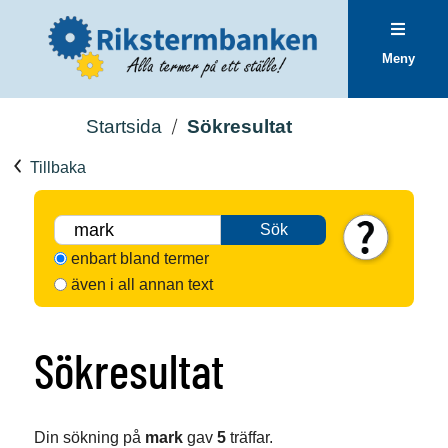
Meny
Startsida
Sökresultat
Tillbaka
Sök
enbart bland termer
även i all annan text
Sökresultat
Din sökning på
mark
gav
5
träffar.