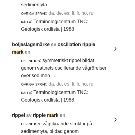
sedimentyta
övriga språk:
da, de, es, fi, fr, no, ru
källa:
Terminologicentrum TNC:
Geologisk ordlista | 1988
böljeslagsmärke
sv
oscillation ripple
mark
en
definition:
symmetriskt rippel bildat
genom vattnets oscillerande vågrörelser
över sedimen ...
övriga språk:
da, de, es, fi, fr, no, ru
källa:
Terminologicentrum TNC:
Geologisk ordlista | 1988
rippel
sv
ripple
mark
en
definition:
vågliknande struktur på
sedimentyta, bildad genom