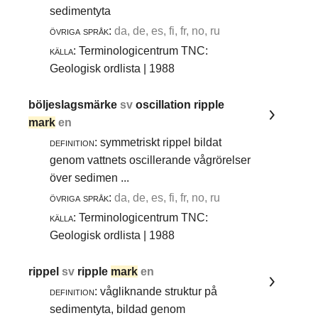
sedimentyta
övriga språk:
da, de, es, fi, fr, no, ru
källa:
Terminologicentrum TNC:
Geologisk ordlista | 1988
böljeslagsmärke
sv
oscillation ripple
mark
en
definition:
symmetriskt rippel bildat
genom vattnets oscillerande vågrörelser
över sedimen ...
övriga språk:
da, de, es, fi, fr, no, ru
källa:
Terminologicentrum TNC:
Geologisk ordlista | 1988
rippel
sv
ripple
mark
en
definition:
vågliknande struktur på
sedimentyta, bildad genom