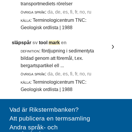
transportmediets rörelser
övriga språk:
da, de, es, fi, fr, no, ru
källa:
Terminologicentrum TNC:
Geologisk ordlista | 1988
släpspår
sv
tool
mark
en
definition:
fördjupning i sedimentyta
bildad genom att föremål, t.ex.
bergartspartikel ell ...
övriga språk:
da, de, es, fi, fr, no, ru
källa:
Terminologicentrum TNC:
Geologisk ordlista | 1988
Vad är Rikstermbanken?
Att publicera en termsamling
Andra språk- och