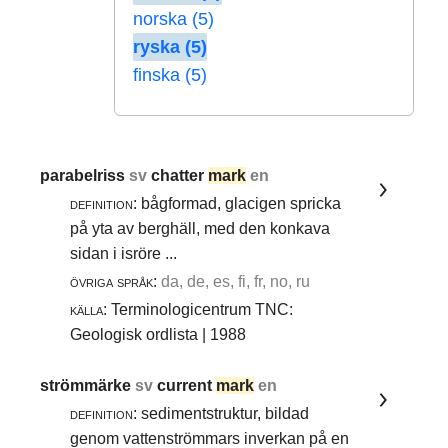
norska (5)
ryska (5)
finska (5)
parabelriss
sv
chatter
mark
en
definition:
bågformad, glacigen spricka
på yta av berghäll, med den konkava
sidan i isröre ...
övriga språk:
da, de, es, fi, fr, no, ru
källa:
Terminologicentrum TNC:
Geologisk ordlista | 1988
strömmärke
sv
current
mark
en
definition:
sedimentstruktur, bildad
genom vattenströmmars inverkan på en