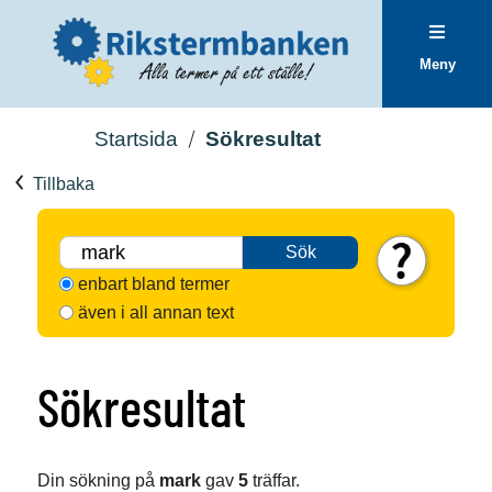
Meny
Startsida
Sökresultat
Tillbaka
Sök
enbart bland termer
även i all annan text
Sökresultat
Din sökning på
mark
gav
5
träffar.