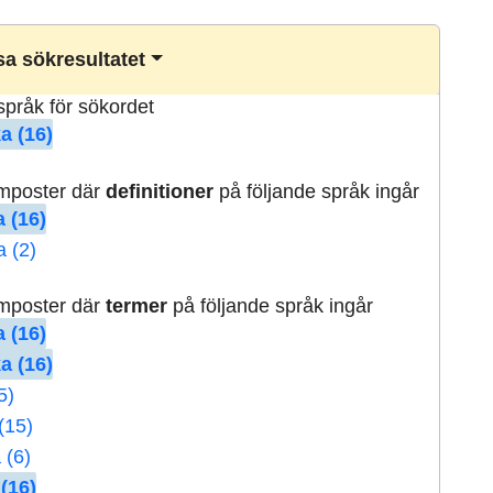
a sökresultatet
lspråk för sökordet
a (16)
rmposter där
definitioner
på följande språk ingår
 (16)
a (2)
rmposter där
termer
på följande språk ingår
 (16)
a (16)
5)
(15)
 (6)
(16)