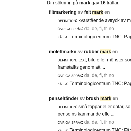
Din sökning på
mark
gav
16
träffar.
filtmarkering
sv
felt
mark
en
definition:
kvarstående avtryck av ma
övriga språk:
da, de, fi, fr, no
källa:
Terminologicentrum TNC: Papp
molettmärke
sv
rubber
mark
en
definition:
text, bild eller mönster 
framställts genom att ...
övriga språk:
da, de, fi, fr, no
källa:
Terminologicentrum TNC: Papp
penselränder
sv
brush
mark
en
definition:
små toppar eller dalar, s
penselns kammande effe ...
övriga språk:
da, de, fi, fr, no
källa:
Terminologicentrum TNC: Färg-