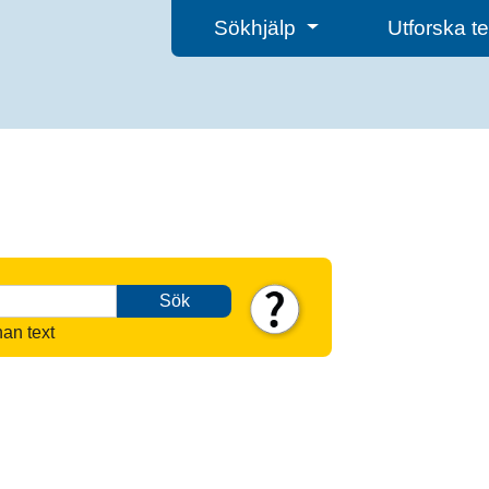
Sökhjälp
Utforska 
Sök
nan text