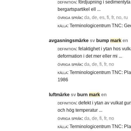
definition:
fördjupning i sedimentyta 
bergartspartikel ell ...
övriga språk:
da, de, es, fi, fr, no, ru
källa:
Terminologicentrum TNC: Geol
avgasningsmärke
sv
bump
mark
en
definition:
felaktighet i ytan hos vul
deformation i det mer eller mi ...
övriga språk:
da, de, fi, fr, no
källa:
Terminologicentrum TNC: Plast
1986
luftmärke
sv
burn
mark
en
definition:
defekt i ytan av vulkat gu
och hög temperatur ...
övriga språk:
da, de, fi, fr, no
källa:
Terminologicentrum TNC: Plast