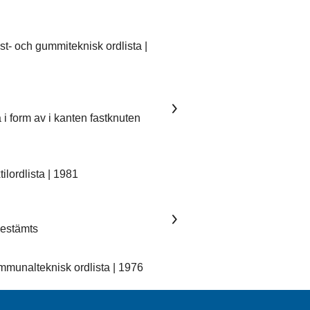
- och gummiteknisk ordlista |
 i form av i kanten fastknuten
lordlista | 1981
 bestämts
unalteknisk ordlista | 1976