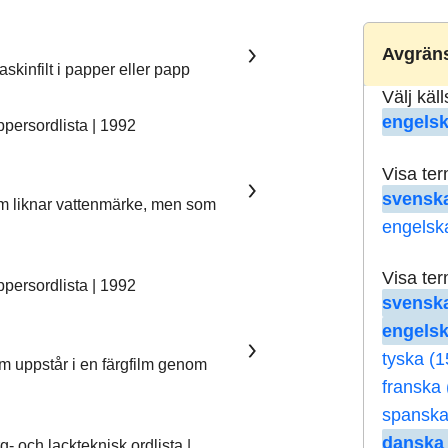
Avgräns
skinfilt i papper eller papp
Välj käl
engelsk
ersordlista | 1992
Visa te
svenska
som liknar vattenmärke, men som
engelsk
Visa te
ersordlista | 1992
svenska
engelsk
tyska (1
om uppstår i en färgfilm genom
franska 
spanska
danska 
 och lackteknisk ordlista |