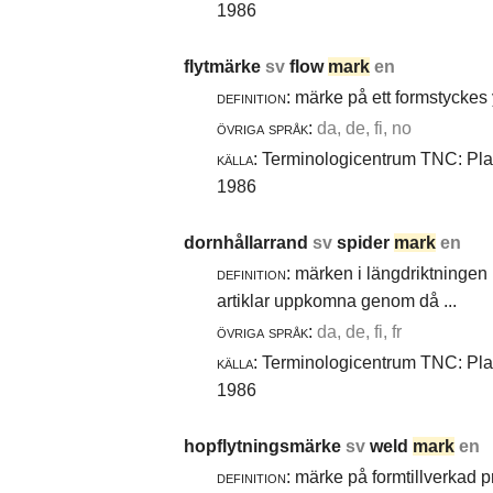
1986
flytmärke
sv
flow
mark
en
definition:
märke på ett formstyckes y
övriga språk:
da, de, fi, no
källa:
Terminologicentrum TNC: Plast
1986
dornhållarrand
sv
spider
mark
en
definition:
märken i längdriktningen 
artiklar uppkomna genom då ...
övriga språk:
da, de, fi, fr
källa:
Terminologicentrum TNC: Plast
1986
hopflytningsmärke
sv
weld
mark
en
definition:
märke på formtillverkad pro