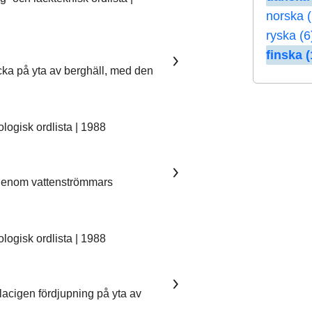
norska 
ryska (6
finska (
ka på yta av berghäll, med den
ogisk ordlista | 1988
 genom vattenströmmars
ogisk ordlista | 1988
lacigen fördjupning på yta av