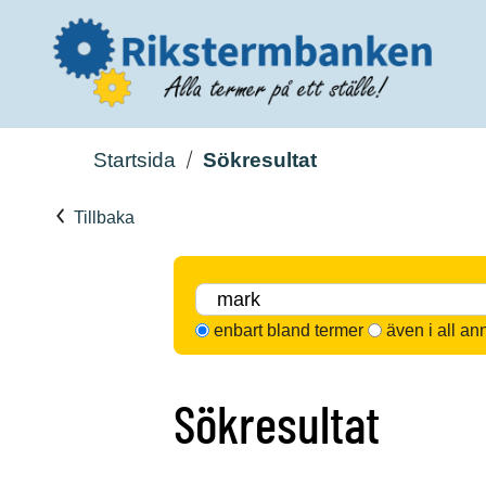
Startsida
Sökresultat
Tillbaka
enbart bland termer
även i all an
Sökresultat