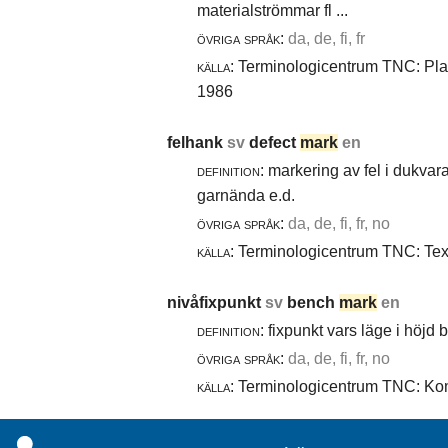
materialströmmar fl ...
övriga språk:
da, de, fi, fr
källa:
Terminologicentrum TNC: Plast
1986
felhank
sv
defect
mark
en
definition:
markering av fel i dukvara
garnända e.d.
övriga språk:
da, de, fi, fr, no
källa:
Terminologicentrum TNC: Texti
nivåfixpunkt
sv
bench
mark
en
definition:
fixpunkt vars läge i höjd
övriga språk:
da, de, fi, fr, no
källa:
Terminologicentrum TNC: Komm