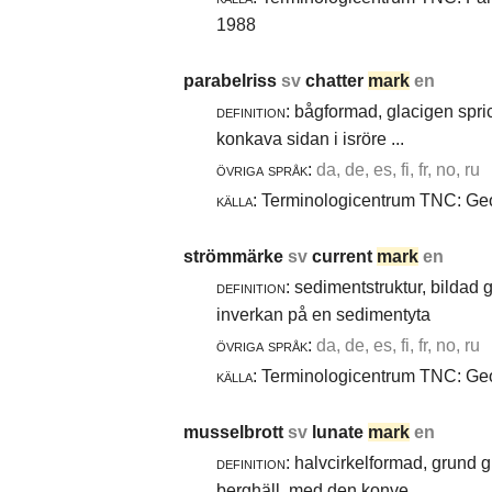
1988
parabelriss
sv
chatter
mark
en
definition:
bågformad, glacigen spric
konkava sidan i isröre ...
övriga språk:
da, de, es, fi, fr, no, ru
källa:
Terminologicentrum TNC: Geol
strömmärke
sv
current
mark
en
definition:
sedimentstruktur, bildad
inverkan på en sedimentyta
övriga språk:
da, de, es, fi, fr, no, ru
källa:
Terminologicentrum TNC: Geol
musselbrott
sv
lunate
mark
en
definition:
halvcirkelformad, grund g
berghäll, med den konve ...