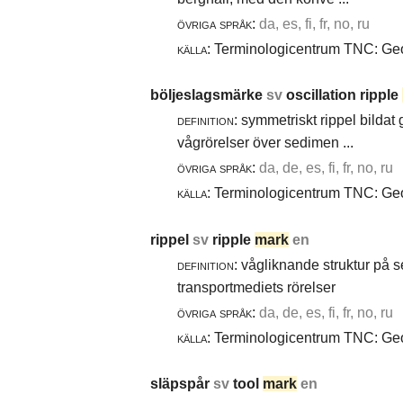
övriga språk:
da, es, fi, fr, no, ru
källa:
Terminologicentrum TNC: Geol
böljeslagsmärke
sv
oscillation ripple
definition:
symmetriskt rippel bildat
vågrörelser över sedimen ...
övriga språk:
da, de, es, fi, fr, no, ru
källa:
Terminologicentrum TNC: Geol
rippel
sv
ripple
mark
en
definition:
vågliknande struktur på 
transportmediets rörelser
övriga språk:
da, de, es, fi, fr, no, ru
källa:
Terminologicentrum TNC: Geol
släpspår
sv
tool
mark
en