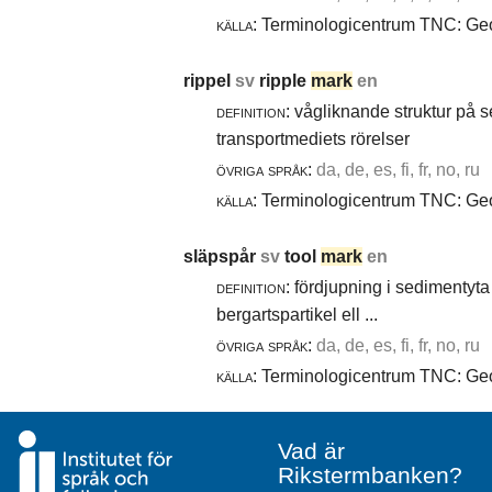
källa:
Terminologicentrum TNC: Geol
rippel
sv
ripple
mark
en
definition:
vågliknande struktur på 
transportmediets rörelser
övriga språk:
da, de, es, fi, fr, no, ru
källa:
Terminologicentrum TNC: Geol
släpspår
sv
tool
mark
en
definition:
fördjupning i sedimentyta 
bergartspartikel ell ...
övriga språk:
da, de, es, fi, fr, no, ru
källa:
Terminologicentrum TNC: Geol
Vad är
Rikstermbanken?