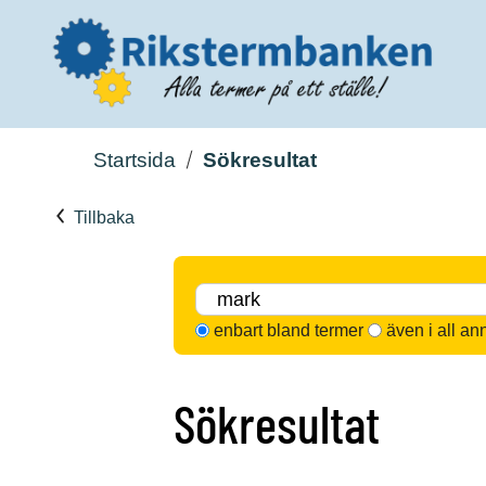
Startsida
Sökresultat
Tillbaka
enbart bland termer
även i all an
Sökresultat