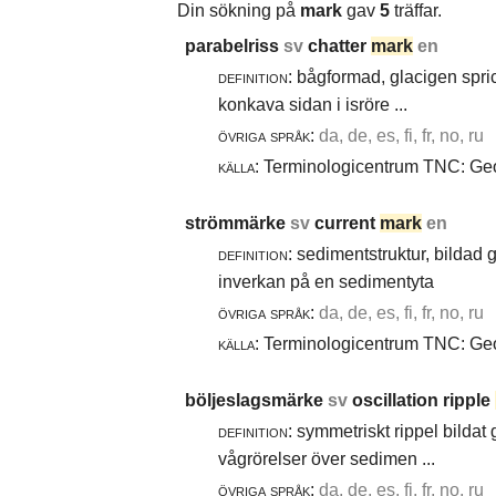
Din sökning på
mark
gav
5
träffar.
parabelriss
sv
chatter
mark
en
definition:
bågformad, glacigen spric
konkava sidan i isröre ...
övriga språk:
da, de, es, fi, fr, no, ru
källa:
Terminologicentrum TNC: Geol
strömmärke
sv
current
mark
en
definition:
sedimentstruktur, bildad
inverkan på en sedimentyta
övriga språk:
da, de, es, fi, fr, no, ru
källa:
Terminologicentrum TNC: Geol
böljeslagsmärke
sv
oscillation ripple
definition:
symmetriskt rippel bildat
vågrörelser över sedimen ...
övriga språk:
da, de, es, fi, fr, no, ru