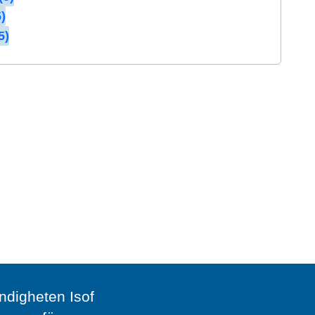
)
5)
digheten Isof