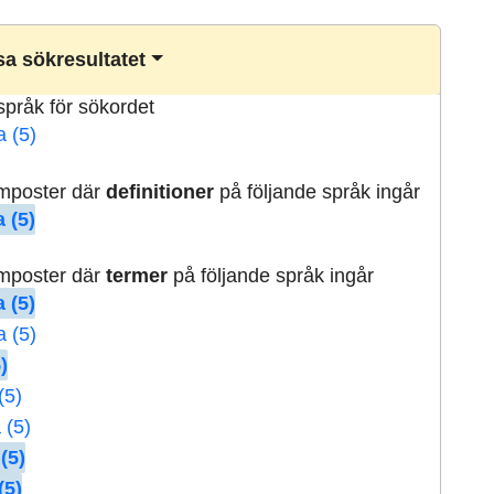
a sökresultatet
lspråk för sökordet
a (5)
rmposter där
definitioner
på följande språk ingår
 (5)
rmposter där
termer
på följande språk ingår
 (5)
a (5)
)
(5)
 (5)
(5)
(5)