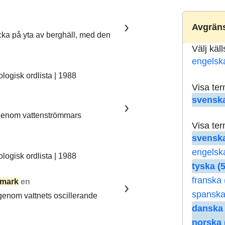
Avgräns
ka på yta av berghäll, med den
Välj käl
engelsk
ogisk ordlista | 1988
Visa te
svenska
 genom vattenströmmars
Visa te
svenska
engelsk
ogisk ordlista | 1988
tyska (5
franska 
mark
en
spanska
 genom vattnets oscillerande
danska 
norska 