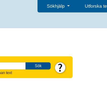
Sökhjälp
Utforska 
Sök
nan text