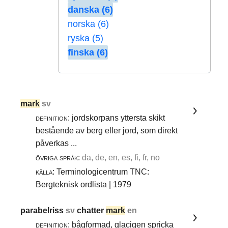
danska (6)
norska (6)
ryska (5)
finska (6)
mark
sv
definition:
jordskorpans yttersta skikt
bestående av berg eller jord, som direkt
påverkas ...
övriga språk:
da, de, en, es, fi, fr, no
källa:
Terminologicentrum TNC:
Bergteknisk ordlista | 1979
parabelriss
sv
chatter
mark
en
definition:
bågformad, glacigen spricka