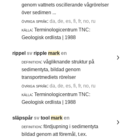
genom vattnets oscillerande vågrörelser
över sedimen ...
övriga språk:
da, de, es, fi, fr, no, ru
källa:
Terminologicentrum TNC:
Geologisk ordlista | 1988
rippel
sv
ripple
mark
en
definition:
vågliknande struktur på
sedimentyta, bildad genom
transportmediets rörelser
övriga språk:
da, de, es, fi, fr, no, ru
källa:
Terminologicentrum TNC:
Geologisk ordlista | 1988
släpspår
sv
tool
mark
en
definition:
fördjupning i sedimentyta
bildad genom att föremål, t.ex.