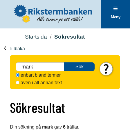
Meny
Startsida
Sökresultat
Tillbaka
Sök
enbart bland termer
även i all annan text
Sökresultat
Din sökning på
mark
gav
6
träffar.