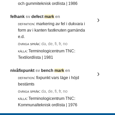
och gummiteknisk ordlista | 1986
felhank
sv
defect
mark
en
definition:
markering av fel i dukvara i
form av i kanten fastknuten garnända
e.d.
övriga språk:
da, de, fi, fr, no
källa:
Terminologicentrum TNC:
Textilordlista | 1981
nivåfixpunkt
sv
bench
mark
en
definition:
fixpunkt vars läge i höjd
bestämts
övriga språk:
da, de, fi, fr, no
källa:
Terminologicentrum TNC:
Kommunalteknisk ordlista | 1976