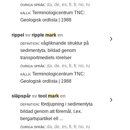
övriga språk:
da, de, es, fi, fr, no, ru
källa:
Terminologicentrum TNC:
Geologisk ordlista | 1988
rippel
sv
ripple
mark
en
definition:
vågliknande struktur på
sedimentyta, bildad genom
transportmediets rörelser
övriga språk:
da, de, es, fi, fr, no, ru
källa:
Terminologicentrum TNC:
Geologisk ordlista | 1988
släpspår
sv
tool
mark
en
definition:
fördjupning i sedimentyta
bildad genom att föremål, t.ex.
bergartspartikel ell ...
övriga språk:
da, de, es, fi, fr, no, ru