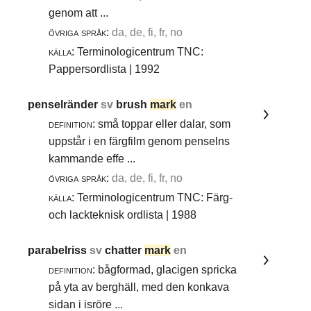
genom att ...
övriga språk:
da, de, fi, fr, no
källa:
Terminologicentrum TNC:
Pappersordlista | 1992
penselränder
sv
brush
mark
en
definition:
små toppar eller dalar, som
uppstår i en färgfilm genom penselns
kammande effe ...
övriga språk:
da, de, fi, fr, no
källa:
Terminologicentrum TNC: Färg-
och lackteknisk ordlista | 1988
parabelriss
sv
chatter
mark
en
definition:
bågformad, glacigen spricka
på yta av berghäll, med den konkava
sidan i isröre ...