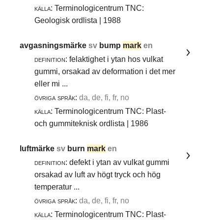
källa:
Terminologicentrum TNC:
Geologisk ordlista | 1988
avgasningsmärke
sv
bump
mark
en
definition:
felaktighet i ytan hos vulkat
gummi, orsakad av deformation i det mer
eller mi ...
övriga språk:
da, de, fi, fr, no
källa:
Terminologicentrum TNC: Plast-
och gummiteknisk ordlista | 1986
luftmärke
sv
burn
mark
en
definition:
defekt i ytan av vulkat gummi
orsakad av luft av högt tryck och hög
temperatur ...
övriga språk:
da, de, fi, fr, no
källa:
Terminologicentrum TNC: Plast-