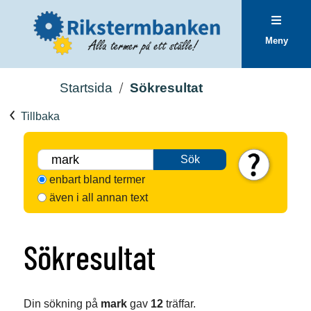
Meny
Startsida
Sökresultat
Tillbaka
Sök
enbart bland termer
även i all annan text
Sökresultat
Din sökning på
mark
gav
12
träffar.