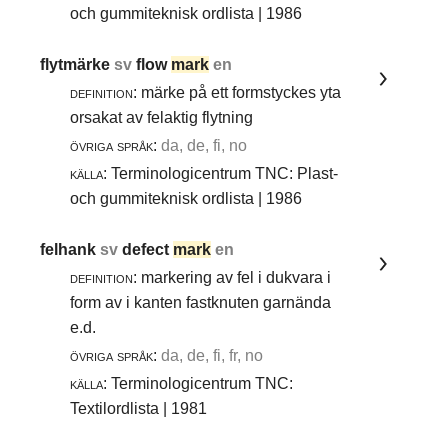
och gummiteknisk ordlista | 1986
flytmärke
sv
flow
mark
en
definition:
märke på ett formstyckes yta
orsakat av felaktig flytning
övriga språk:
da, de, fi, no
källa:
Terminologicentrum TNC: Plast-
och gummiteknisk ordlista | 1986
felhank
sv
defect
mark
en
definition:
markering av fel i dukvara i
form av i kanten fastknuten garnända
e.d.
övriga språk:
da, de, fi, fr, no
källa:
Terminologicentrum TNC:
Textilordlista | 1981