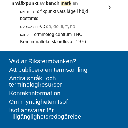
nivåfixpunkt
sv
bench
mark
en
definition:
fixpunkt vars läge i höjd
bestämts
övriga språk:
da, de, fi, fr, no
källa:
Terminologicentrum TNC:
Kommunalteknisk ordlista | 1976
Vad är Rikstermbanken?
Att publicera en termsamling
Andra språk- och
terminologiresurser
Kontaktinformation
Om myndigheten Isof
Isof ansvarar för
Tillgänglighetsredogörelse