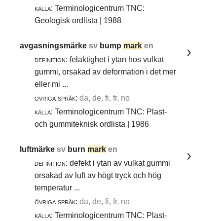
källa:
Terminologicentrum TNC:
Geologisk ordlista | 1988
avgasningsmärke
sv
bump
mark
en
definition:
felaktighet i ytan hos vulkat
gummi, orsakad av deformation i det mer
eller mi ...
övriga språk:
da, de, fi, fr, no
källa:
Terminologicentrum TNC: Plast-
och gummiteknisk ordlista | 1986
luftmärke
sv
burn
mark
en
definition:
defekt i ytan av vulkat gummi
orsakad av luft av högt tryck och hög
temperatur ...
övriga språk:
da, de, fi, fr, no
källa:
Terminologicentrum TNC: Plast-