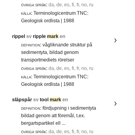
övriga språk:
da, de, es, fi, fr, no, ru
källa:
Terminologicentrum TNC:
Geologisk ordlista | 1988
rippel
sv
ripple
mark
en
definition:
vågliknande struktur på
sedimentyta, bildad genom
transportmediets rörelser
övriga språk:
da, de, es, fi, fr, no, ru
källa:
Terminologicentrum TNC:
Geologisk ordlista | 1988
släpspår
sv
tool
mark
en
definition:
fördjupning i sedimentyta
bildad genom att föremål, t.ex.
bergartspartikel ell ...
övriga språk:
da, de, es, fi, fr, no, ru