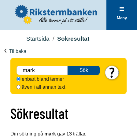
Meny
Startsida
Sökresultat
Tillbaka
Sök
enbart bland termer
även i all annan text
Sökresultat
Din sökning på
mark
gav
13
träffar.