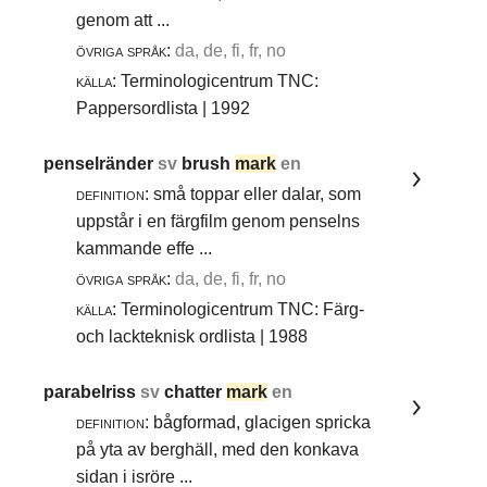
genom att ...
övriga språk:
da, de, fi, fr, no
källa:
Terminologicentrum TNC:
Pappersordlista | 1992
penselränder
sv
brush
mark
en
definition:
små toppar eller dalar, som
uppstår i en färgfilm genom penselns
kammande effe ...
övriga språk:
da, de, fi, fr, no
källa:
Terminologicentrum TNC: Färg-
och lackteknisk ordlista | 1988
parabelriss
sv
chatter
mark
en
definition:
bågformad, glacigen spricka
på yta av berghäll, med den konkava
sidan i isröre ...