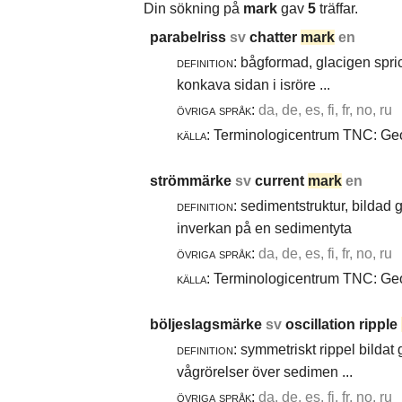
Din sökning på
mark
gav
5
träffar.
parabelriss
sv
chatter
mark
en
definition:
bågformad, glacigen spric
konkava sidan i isröre ...
övriga språk:
da, de, es, fi, fr, no, ru
källa:
Terminologicentrum TNC: Geol
strömmärke
sv
current
mark
en
definition:
sedimentstruktur, bildad
inverkan på en sedimentyta
övriga språk:
da, de, es, fi, fr, no, ru
källa:
Terminologicentrum TNC: Geol
böljeslagsmärke
sv
oscillation ripple
definition:
symmetriskt rippel bildat
vågrörelser över sedimen ...
övriga språk:
da, de, es, fi, fr, no, ru