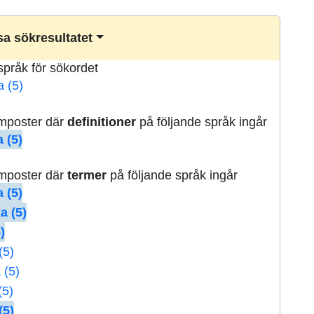
a sökresultatet
lspråk för sökordet
a (5)
rmposter där
definitioner
på följande språk ingår
 (5)
rmposter där
termer
på följande språk ingår
 (5)
a (5)
)
(5)
 (5)
(5)
(5)