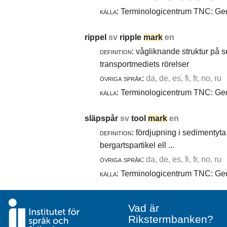
källa:
Terminologicentrum TNC: Geol
rippel
sv
ripple
mark
en
definition:
vågliknande struktur på 
transportmediets rörelser
övriga språk:
da, de, es, fi, fr, no, ru
källa:
Terminologicentrum TNC: Geol
släpspår
sv
tool
mark
en
definition:
fördjupning i sedimentyta 
bergartspartikel ell ...
övriga språk:
da, de, es, fi, fr, no, ru
källa:
Terminologicentrum TNC: Geol
Vad är
Rikstermbanken?