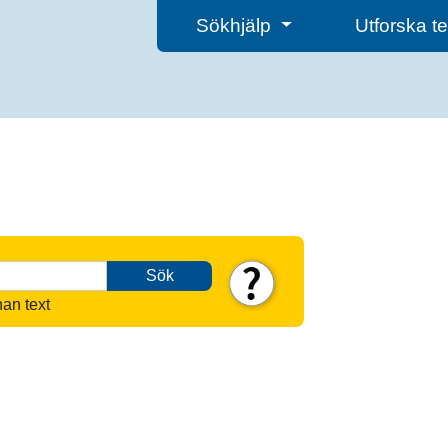
Sökhjälp
Utforska 
Sök
nan text