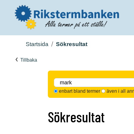
Startsida
Sökresultat
Tillbaka
enbart bland termer
även i all an
Sökresultat