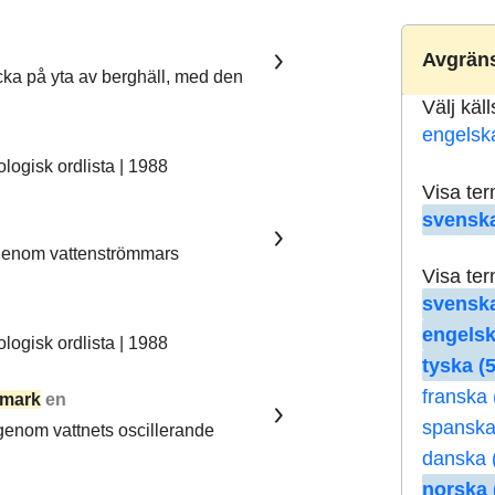
Avgräns
ka på yta av berghäll, med den
Välj käl
engelsk
ogisk ordlista | 1988
Visa te
svenska
 genom vattenströmmars
Visa te
svenska
engelsk
ogisk ordlista | 1988
tyska (5
franska 
mark
en
spanska
 genom vattnets oscillerande
danska 
norska 