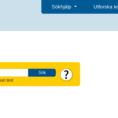
Sökhjälp
Utforska 
Sök
nan text