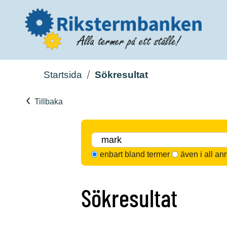
Startsida
Sökresultat
Tillbaka
enbart bland termer
även i all an
Sökresultat