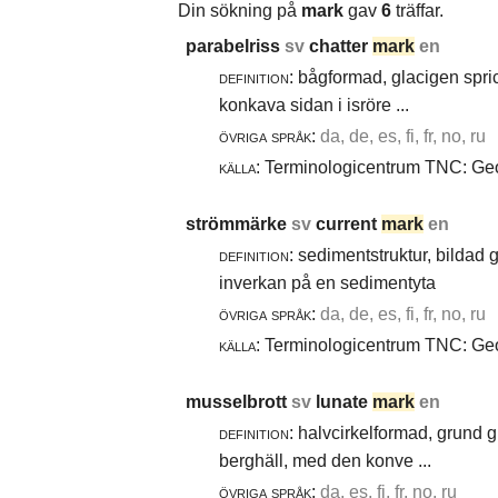
Din sökning på
mark
gav
6
träffar.
parabelriss
sv
chatter
mark
en
definition:
bågformad, glacigen spric
konkava sidan i isröre ...
övriga språk:
da, de, es, fi, fr, no, ru
källa:
Terminologicentrum TNC: Geol
strömmärke
sv
current
mark
en
definition:
sedimentstruktur, bildad
inverkan på en sedimentyta
övriga språk:
da, de, es, fi, fr, no, ru
källa:
Terminologicentrum TNC: Geol
musselbrott
sv
lunate
mark
en
definition:
halvcirkelformad, grund g
berghäll, med den konve ...
övriga språk:
da, es, fi, fr, no, ru