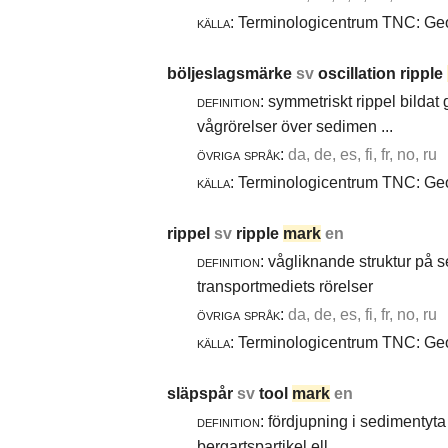
källa:
Terminologicentrum TNC: Geol
böljeslagsmärke
sv
oscillation ripple
definition:
symmetriskt rippel bildat
vågrörelser över sedimen ...
övriga språk:
da, de, es, fi, fr, no, ru
källa:
Terminologicentrum TNC: Geol
rippel
sv
ripple
mark
en
definition:
vågliknande struktur på 
transportmediets rörelser
övriga språk:
da, de, es, fi, fr, no, ru
källa:
Terminologicentrum TNC: Geol
släpspår
sv
tool
mark
en
definition:
fördjupning i sedimentyta 
bergartspartikel ell ...