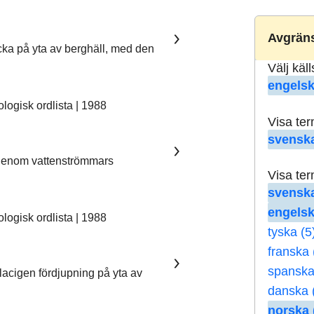
Avgräns
ka på yta av berghäll, med den
Välj käl
engelsk
ogisk ordlista | 1988
Visa te
svenska
 genom vattenströmmars
Visa te
svenska
engelsk
ogisk ordlista | 1988
tyska (5
franska 
spanska
lacigen fördjupning på yta av
danska 
norska 