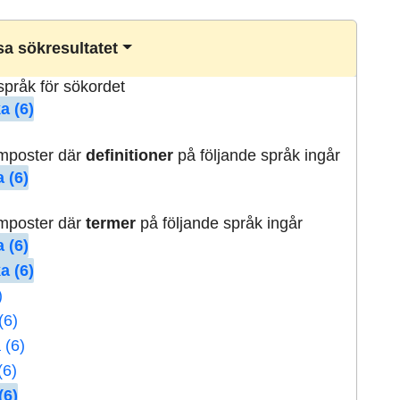
a sökresultatet
lspråk för sökordet
a (6)
rmposter där
definitioner
på följande språk ingår
 (6)
rmposter där
termer
på följande språk ingår
 (6)
a (6)
)
(6)
 (6)
(6)
(6)