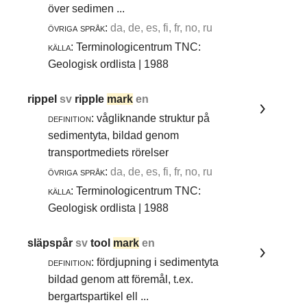
över sedimen ...
övriga språk:
da, de, es, fi, fr, no, ru
källa:
Terminologicentrum TNC:
Geologisk ordlista | 1988
rippel
sv
ripple
mark
en
definition:
vågliknande struktur på
sedimentyta, bildad genom
transportmediets rörelser
övriga språk:
da, de, es, fi, fr, no, ru
källa:
Terminologicentrum TNC:
Geologisk ordlista | 1988
släpspår
sv
tool
mark
en
definition:
fördjupning i sedimentyta
bildad genom att föremål, t.ex.
bergartspartikel ell ...