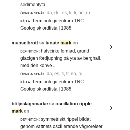
sedimentyta
övriga språk:
da, de, es, fi, fr, no, ru
källa:
Terminologicentrum TNC:
Geologisk ordlista | 1988
musselbrott
sv
lunate
mark
en
definition:
halvcirkelformad, grund
glacigen fördjupning på yta av berghäll,
med den konve ...
övriga språk:
da, es, fi, fr, no, ru
källa:
Terminologicentrum TNC:
Geologisk ordlista | 1988
böljeslagsmärke
sv
oscillation ripple
mark
en
definition:
symmetriskt rippel bildat
genom vattnets oscillerande vågrörelser