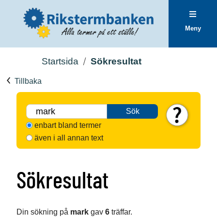
Meny
Startsida
Sökresultat
Tillbaka
Sök
enbart bland termer
även i all annan text
Sökresultat
Din sökning på
mark
gav
6
träffar.