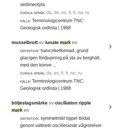
sedimentyta
övriga språk:
da, de, es, fi, fr, no, ru
källa:
Terminologicentrum TNC:
Geologisk ordlista | 1988
musselbrott
sv
lunate
mark
en
definition:
halvcirkelformad, grund
glacigen fördjupning på yta av berghäll,
med den konve ...
övriga språk:
da, es, fi, fr, no, ru
källa:
Terminologicentrum TNC:
Geologisk ordlista | 1988
böljeslagsmärke
sv
oscillation ripple
mark
en
definition:
symmetriskt rippel bildat
genom vattnets oscillerande vågrörelser