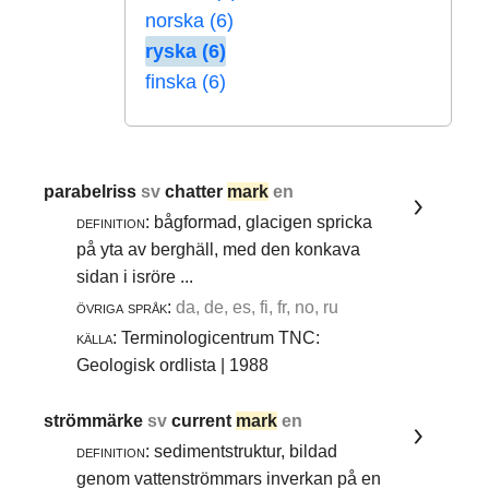
norska (6)
ryska (6)
finska (6)
parabelriss
sv
chatter
mark
en
definition:
bågformad, glacigen spricka
på yta av berghäll, med den konkava
sidan i isröre ...
övriga språk:
da, de, es, fi, fr, no, ru
källa:
Terminologicentrum TNC:
Geologisk ordlista | 1988
strömmärke
sv
current
mark
en
definition:
sedimentstruktur, bildad
genom vattenströmmars inverkan på en