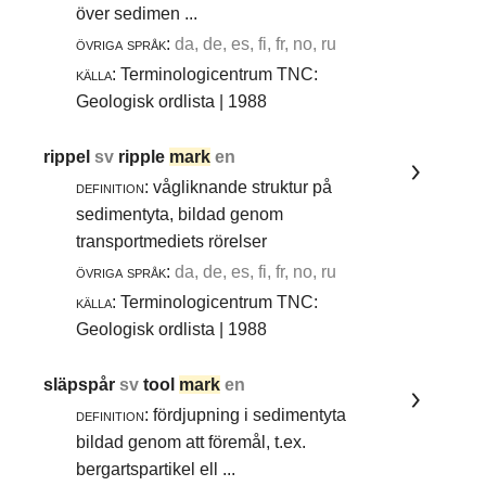
över sedimen ...
övriga språk:
da, de, es, fi, fr, no, ru
källa:
Terminologicentrum TNC:
Geologisk ordlista | 1988
rippel
sv
ripple
mark
en
definition:
vågliknande struktur på
sedimentyta, bildad genom
transportmediets rörelser
övriga språk:
da, de, es, fi, fr, no, ru
källa:
Terminologicentrum TNC:
Geologisk ordlista | 1988
släpspår
sv
tool
mark
en
definition:
fördjupning i sedimentyta
bildad genom att föremål, t.ex.
bergartspartikel ell ...