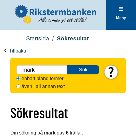
Meny
Startsida
Sökresultat
Tillbaka
Sök
enbart bland termer
även i all annan text
Sökresultat
Din sökning på
mark
gav
6
träffar.