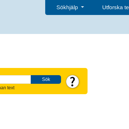
Sökhjälp
Utforska 
Sök
nan text