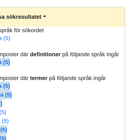
a sökresultatet
lspråk för sökordet
a (5)
rmposter där
definitioner
på följande språk ingår
 (5)
rmposter där
termer
på följande språk ingår
 (5)
a (5)
)
(5)
 (5)
(5)
(5)