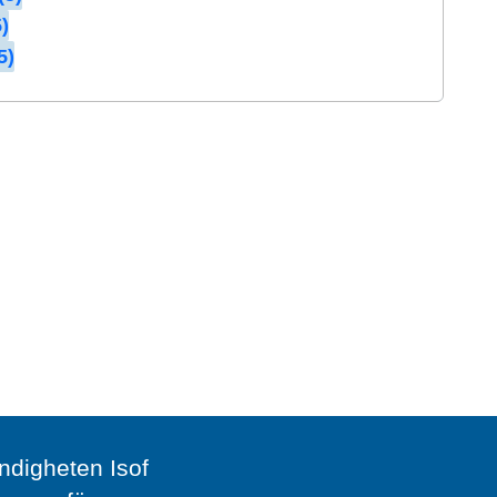
)
5)
digheten Isof