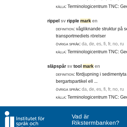
källa:
Terminologicentrum TNC: Geol
rippel
sv
ripple
mark
en
definition:
vågliknande struktur på 
transportmediets rörelser
övriga språk:
da, de, es, fi, fr, no, ru
källa:
Terminologicentrum TNC: Geol
släpspår
sv
tool
mark
en
definition:
fördjupning i sedimentyta 
bergartspartikel ell ...
övriga språk:
da, de, es, fi, fr, no, ru
källa:
Terminologicentrum TNC: Geol
Vad är
Rikstermbanken?