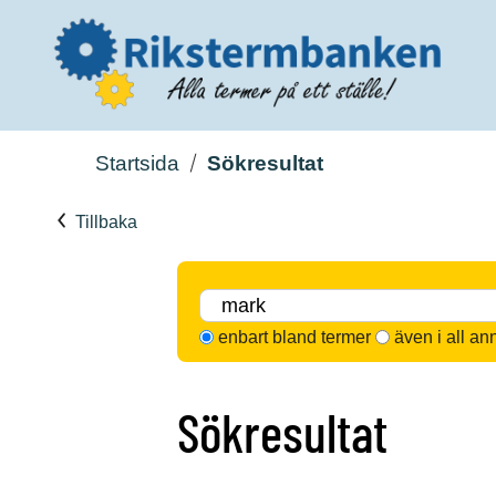
Startsida
Sökresultat
Tillbaka
enbart bland termer
även i all an
Sökresultat