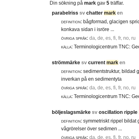
Din sökning på
mark
gav
5
träffar.
parabelriss
sv
chatter
mark
en
definition:
bågformad, glacigen spric
konkava sidan i isröre ...
övriga språk:
da, de, es, fi, fr, no, ru
källa:
Terminologicentrum TNC: Geol
strömmärke
sv
current
mark
en
definition:
sedimentstruktur, bildad
inverkan på en sedimentyta
övriga språk:
da, de, es, fi, fr, no, ru
källa:
Terminologicentrum TNC: Geol
böljeslagsmärke
sv
oscillation ripple
definition:
symmetriskt rippel bildat
vågrörelser över sedimen ...
övriga språk:
da, de, es, fi, fr, no, ru