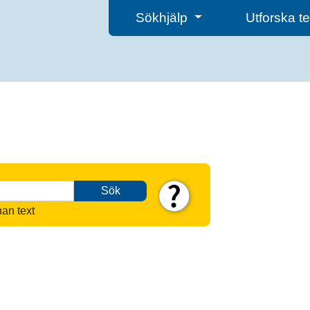
Sökhjälp
Utforska 
Sök
nan text