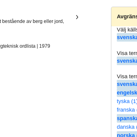
Avgräns
t bestående av berg eller jord,
Välj käl
svenska
teknisk ordlista | 1979
Visa te
svenska
Visa te
svenska
engelsk
tyska (1
franska 
spanska
danska 
norska 