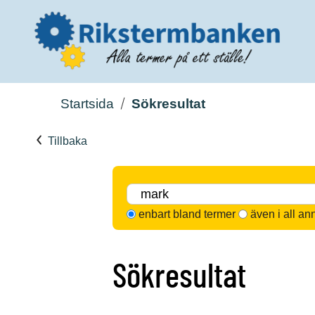
Startsida
Sökresultat
Tillbaka
enbart bland termer
även i all an
Sökresultat