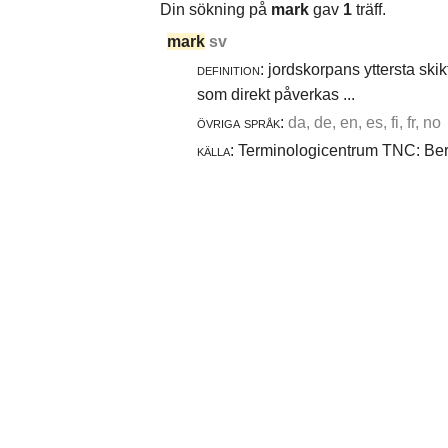
Din sökning på
mark
gav
1
träff.
mark
sv
definition:
jordskorpans yttersta skik
som direkt påverkas ...
övriga språk:
da, de, en, es, fi, fr, no
källa:
Terminologicentrum TNC: Berg