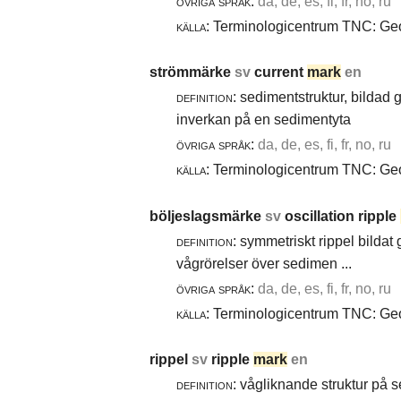
övriga språk:
da, de, es, fi, fr, no, ru
källa:
Terminologicentrum TNC: Geol
strömmärke
sv
current
mark
en
definition:
sedimentstruktur, bildad
inverkan på en sedimentyta
övriga språk:
da, de, es, fi, fr, no, ru
källa:
Terminologicentrum TNC: Geol
böljeslagsmärke
sv
oscillation ripple
definition:
symmetriskt rippel bildat
vågrörelser över sedimen ...
övriga språk:
da, de, es, fi, fr, no, ru
källa:
Terminologicentrum TNC: Geol
rippel
sv
ripple
mark
en
definition:
vågliknande struktur på 