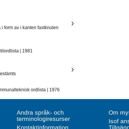
 i form av i kanten fastknuten
lordlista | 1981
 bestämts
unalteknisk ordlista | 1976
Andra språk- och
Om myn
terminologiresurser
Isof an
Kontaktinformation
Tillgän