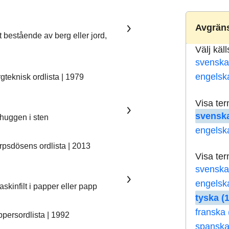
Avgräns
t bestående av berg eller jord,
Välj käl
svenska
engelsk
teknisk ordlista | 1979
Visa te
svenska
nhuggen i sten
engelsk
psdösens ordlista | 2013
Visa te
svenska
engelsk
skinfilt i papper eller papp
tyska (
franska 
ersordlista | 1992
spanska