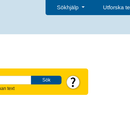
Sökhjälp
Utforska 
Sök
nan text