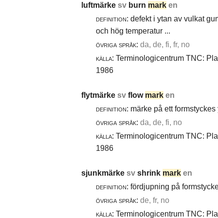
luftmärke
sv
burn
mark
en
definition:
defekt i ytan av vulkat gu
och hög temperatur ...
övriga språk:
da, de, fi, fr, no
källa:
Terminologicentrum TNC: Plast
1986
flytmärke
sv
flow
mark
en
definition:
märke på ett formstyckes y
övriga språk:
da, de, fi, no
källa:
Terminologicentrum TNC: Plast
1986
sjunkmärke
sv
shrink
mark
en
definition:
fördjupning på formstyck
övriga språk:
de, fr, no
källa:
Terminologicentrum TNC: Plast