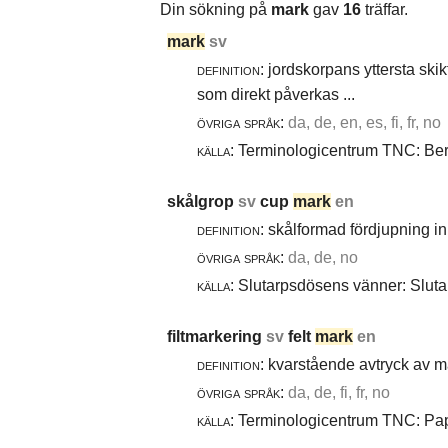
Din sökning på
mark
gav
16
träffar.
mark
sv
definition:
jordskorpans yttersta skik
som direkt påverkas ...
övriga språk:
da, de, en, es, fi, fr, no
källa:
Terminologicentrum TNC: Berg
skålgrop
sv
cup
mark
en
definition:
skålformad fördjupning i
övriga språk:
da, de, no
källa:
Slutarpsdösens vänner: Slutar
filtmarkering
sv
felt
mark
en
definition:
kvarstående avtryck av ma
övriga språk:
da, de, fi, fr, no
källa:
Terminologicentrum TNC: Papp