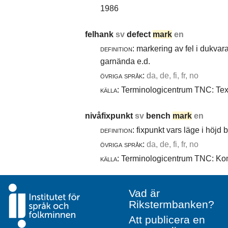
1986
felhank
sv
defect
mark
en
definition:
markering av fel i dukvara
garnända e.d.
övriga språk:
da, de, fi, fr, no
källa:
Terminologicentrum TNC: Texti
nivåfixpunkt
sv
bench
mark
en
definition:
fixpunkt vars läge i höjd
övriga språk:
da, de, fi, fr, no
källa:
Terminologicentrum TNC: Komm
Vad är
Rikstermbanken?
Att publicera en