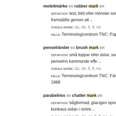
molettmärke
sv
rubber
mark
en
definition:
text, bild eller mönster 
framställts genom att ...
övriga språk:
da, de, fi, fr, no
källa:
Terminologicentrum TNC: Papp
penselränder
sv
brush
mark
en
definition:
små toppar eller dalar, s
penselns kammande effe ...
övriga språk:
da, de, fi, fr, no
källa:
Terminologicentrum TNC: Färg-
1988
parabelriss
sv
chatter
mark
en
definition:
bågformad, glacigen spric
konkava sidan i isröre ...