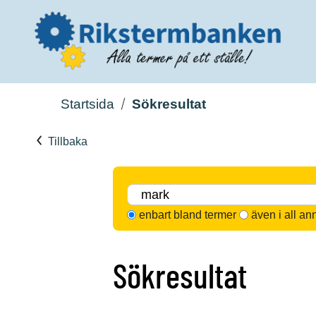
Startsida
Sökresultat
Tillbaka
enbart bland termer
även i all an
Sökresultat