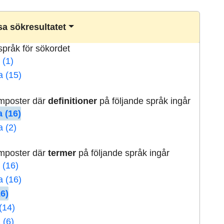
a sökresultatet
lspråk för sökordet
 (1)
a (15)
rmposter där
definitioner
på följande språk ingår
 (16)
a (2)
rmposter där
termer
på följande språk ingår
 (16)
a (16)
16)
(14)
 (6)