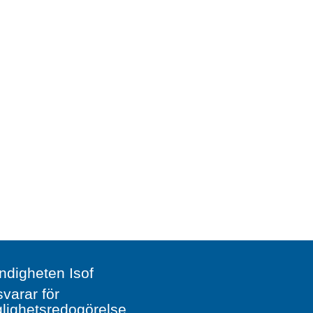
digheten Isof
svarar för
glighetsredogörelse