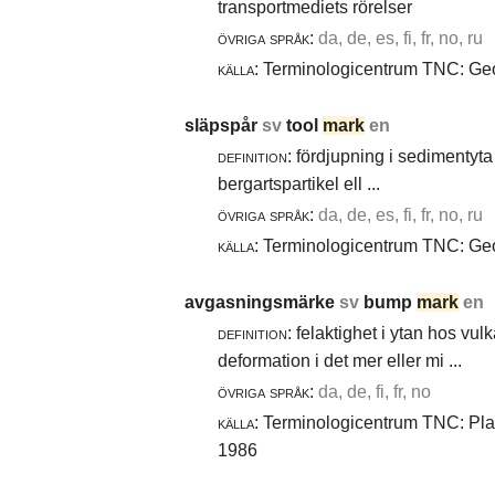
transportmediets rörelser
övriga språk:
da, de, es, fi, fr, no, ru
källa:
Terminologicentrum TNC: Geol
släpspår
sv
tool
mark
en
definition:
fördjupning i sedimentyta 
bergartspartikel ell ...
övriga språk:
da, de, es, fi, fr, no, ru
källa:
Terminologicentrum TNC: Geol
avgasningsmärke
sv
bump
mark
en
definition:
felaktighet i ytan hos vul
deformation i det mer eller mi ...
övriga språk:
da, de, fi, fr, no
källa:
Terminologicentrum TNC: Plast
1986