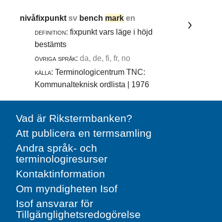
nivåfixpunkt
sv
bench
mark
en
definition:
fixpunkt vars läge i höjd
bestämts
övriga språk:
da, de, fi, fr, no
källa:
Terminologicentrum TNC:
Kommunalteknisk ordlista | 1976
Vad är Rikstermbanken?
Att publicera en termsamling
Andra språk- och
terminologiresurser
Kontaktinformation
Om myndigheten Isof
Isof ansvarar för
Tillgänglighetsredogörelse