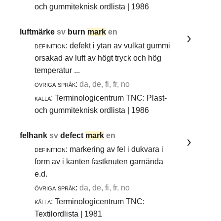
och gummiteknisk ordlista | 1986
luftmärke
sv
burn
mark
en
definition:
defekt i ytan av vulkat gummi
orsakad av luft av högt tryck och hög
temperatur ...
övriga språk:
da, de, fi, fr, no
källa:
Terminologicentrum TNC: Plast-
och gummiteknisk ordlista | 1986
felhank
sv
defect
mark
en
definition:
markering av fel i dukvara i
form av i kanten fastknuten garnända
e.d.
övriga språk:
da, de, fi, fr, no
källa:
Terminologicentrum TNC:
Textilordlista | 1981