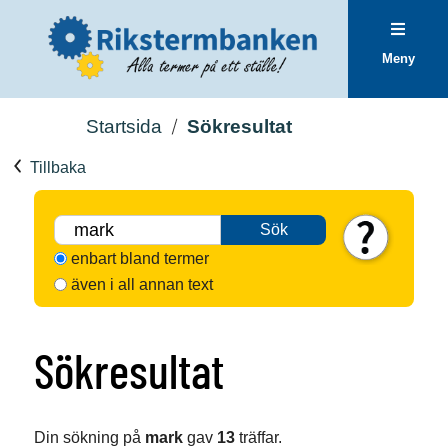
Meny
Startsida
Sökresultat
Tillbaka
Sök
enbart bland termer
även i all annan text
Sökresultat
Din sökning på
mark
gav
13
träffar.