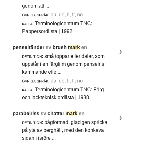
genom att ...
övriga språk:
da, de, fi, fr, no
källa:
Terminologicentrum TNC:
Pappersordlista | 1992
penselränder
sv
brush
mark
en
definition:
små toppar eller dalar, som
uppstår i en färgfilm genom penselns
kammande effe ...
övriga språk:
da, de, fi, fr, no
källa:
Terminologicentrum TNC: Färg-
och lackteknisk ordlista | 1988
parabelriss
sv
chatter
mark
en
definition:
bågformad, glacigen spricka
på yta av berghäll, med den konkava
sidan i isröre ...