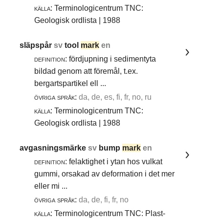
källa:
Terminologicentrum TNC:
Geologisk ordlista | 1988
släpspår
sv
tool
mark
en
definition:
fördjupning i sedimentyta
bildad genom att föremål, t.ex.
bergartspartikel ell ...
övriga språk:
da, de, es, fi, fr, no, ru
källa:
Terminologicentrum TNC:
Geologisk ordlista | 1988
avgasningsmärke
sv
bump
mark
en
definition:
felaktighet i ytan hos vulkat
gummi, orsakad av deformation i det mer
eller mi ...
övriga språk:
da, de, fi, fr, no
källa:
Terminologicentrum TNC: Plast-