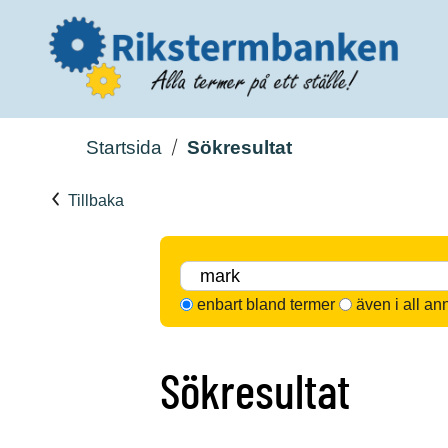
Startsida
Sökresultat
Tillbaka
enbart bland termer
även i all an
Sökresultat