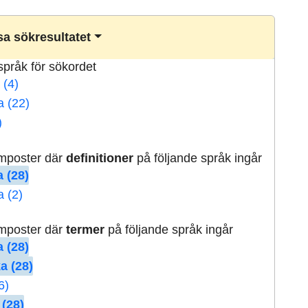
a sökresultatet
lspråk för sökordet
 (4)
a (22)
)
rmposter där
definitioner
på följande språk ingår
 (28)
a (2)
rmposter där
termer
på följande språk ingår
 (28)
a (28)
6)
 (28)