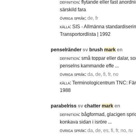
definition:
flytande eller fast anordn
särskild fara
övriga språk:
de, fr
källa:
SIS - Allmänna standardiseri
Transportordlista | 1992
penselränder
sv
brush
mark
en
definition:
små toppar eller dalar, s
penselns kammande effe ...
övriga språk:
da, de, fi, fr, no
källa:
Terminologicentrum TNC: Färg-
1988
parabelriss
sv
chatter
mark
en
definition:
bågformad, glacigen spric
konkava sidan i isröre ...
övriga språk:
da, de, es, fi, fr, no, ru