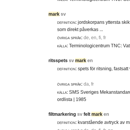
mark
sv
definition:
jordskorpans yttersta skik
som direkt påverkas ...
övriga språk:
de, en, fi, fr
källa:
Terminologicentrum TNC: Vatt
ritsspets
sv
mark
en
definition:
spets för ritsning, fastsatt
övriga språk:
da, fr
källa:
SMS Sveriges Mekanstandardi
ordlista | 1985
filtmarkering
sv
felt
mark
en
definition:
kvarstående avtryck av ma