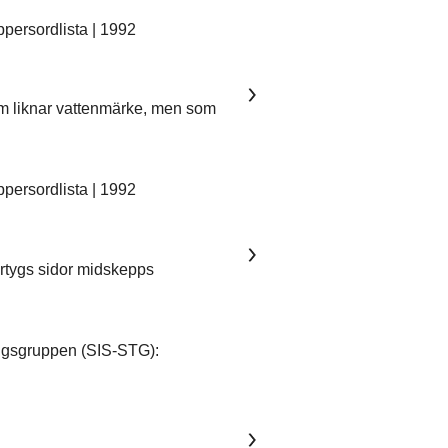
ersordlista | 1992
som liknar vattenmärke, men som
ersordlista | 1992
fartygs sidor midskepps
ngsgruppen (SIS-STG):