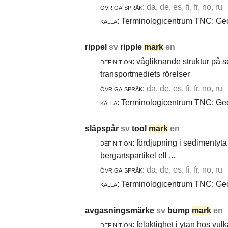
övriga språk:
da, de, es, fi, fr, no, ru
källa:
Terminologicentrum TNC: Geol
rippel
sv
ripple
mark
en
definition:
vågliknande struktur på 
transportmediets rörelser
övriga språk:
da, de, es, fi, fr, no, ru
källa:
Terminologicentrum TNC: Geol
släpspår
sv
tool
mark
en
definition:
fördjupning i sedimentyta 
bergartspartikel ell ...
övriga språk:
da, de, es, fi, fr, no, ru
källa:
Terminologicentrum TNC: Geol
avgasningsmärke
sv
bump
mark
en
definition:
felaktighet i ytan hos vul