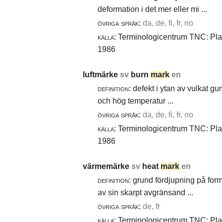
deformation i det mer eller mi ...
övriga språk:
da, de, fi, fr, no
källa:
Terminologicentrum TNC: Plast
1986
luftmärke
sv
burn
mark
en
definition:
defekt i ytan av vulkat gu
och hög temperatur ...
övriga språk:
da, de, fi, fr, no
källa:
Terminologicentrum TNC: Plast
1986
värmemärke
sv
heat
mark
en
definition:
grund fördjupning på for
av sin skarpt avgränsand ...
övriga språk:
de, fr
källa:
Terminologicentrum TNC: Plast