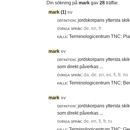
Din sökning på
mark
gav
28
träffar.
mark
(1)
sv
definition:
jordskorpans yttersta skik
övriga språk:
de, en, fr
källa:
Terminologicentrum TNC: Plan
mark
sv
definition:
jordskorpans yttersta skik
som direkt påverkas ...
övriga språk:
da, de, en, es, fi, fr, no
källa:
Terminologicentrum TNC: Berg
mark
sv
definition:
jordskorpans yttersta skik
som direkt påverkas ...
övriga språk:
de, en, fi, fr, ru
källa:
Terminologicentrum TNC: Geot