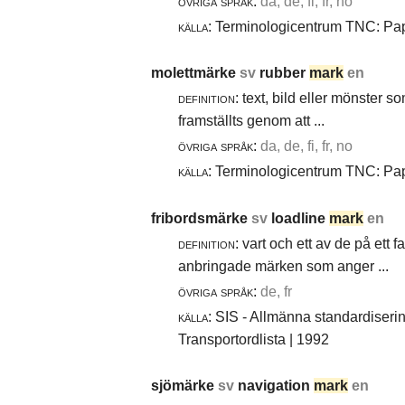
övriga språk:
da, de, fi, fr, no
källa:
Terminologicentrum TNC: Papp
molettmärke
sv
rubber
mark
en
definition:
text, bild eller mönster 
framställts genom att ...
övriga språk:
da, de, fi, fr, no
källa:
Terminologicentrum TNC: Papp
fribordsmärke
sv
loadline
mark
en
definition:
vart och ett av de på ett 
anbringade märken som anger ...
övriga språk:
de, fr
källa:
SIS - Allmänna standardiseri
Transportordlista | 1992
sjömärke
sv
navigation
mark
en