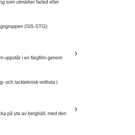
ing som utmärker farled eller
ngsgruppen (SIS-STG):
om uppstår i en färgfilm genom
 och lackteknisk ordlista |
ka på yta av berghäll, med den