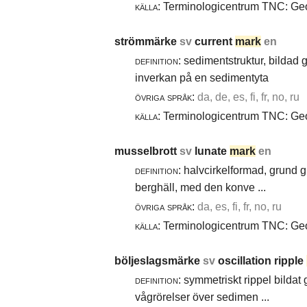
källa:
Terminologicentrum TNC: Geol
strömmärke
sv
current
mark
en
definition:
sedimentstruktur, bildad
inverkan på en sedimentyta
övriga språk:
da, de, es, fi, fr, no, ru
källa:
Terminologicentrum TNC: Geol
musselbrott
sv
lunate
mark
en
definition:
halvcirkelformad, grund g
berghäll, med den konve ...
övriga språk:
da, es, fi, fr, no, ru
källa:
Terminologicentrum TNC: Geol
böljeslagsmärke
sv
oscillation ripple
definition:
symmetriskt rippel bildat
vågrörelser över sedimen ...