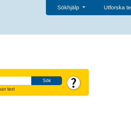
Sökhjälp
Utforska 
Sök
nan text