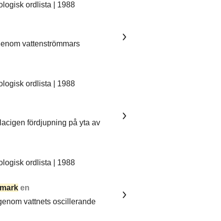
ogisk ordlista | 1988
 genom vattenströmmars
ogisk ordlista | 1988
lacigen fördjupning på yta av
ogisk ordlista | 1988
mark
en
 genom vattnets oscillerande