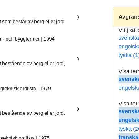
Avgräns
t som består av berg eller jord
Välj käl
svenska
- och byggtermer | 1994
engelsk
tyska (1
t bestående av berg eller jord,
Visa te
svenska
engelsk
teknisk ordlista | 1979
Visa te
svenska
t bestående av berg eller jord,
engelsk
tyska (2
franska
eknisk ordlista | 1975