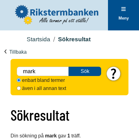
Meny
Startsida
Sökresultat
Tillbaka
Sök
enbart bland termer
även i all annan text
Sökresultat
Din sökning på
mark
gav
1
träff.