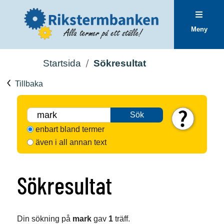
Meny
Startsida
Sökresultat
Tillbaka
Sök
enbart bland termer
även i all annan text
Sökresultat
Din sökning på
mark
gav
1
träff.