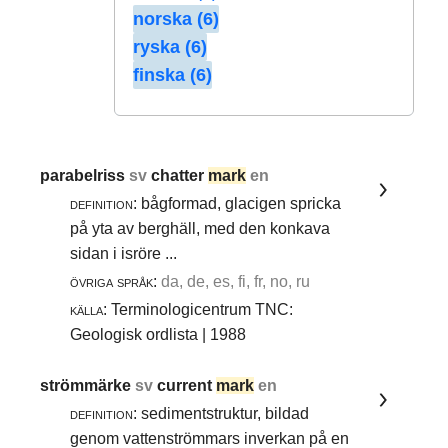
norska (6)
ryska (6)
finska (6)
parabelriss
sv
chatter
mark
en
definition:
bågformad, glacigen spricka
på yta av berghäll, med den konkava
sidan i isröre ...
övriga språk:
da, de, es, fi, fr, no, ru
källa:
Terminologicentrum TNC:
Geologisk ordlista | 1988
strömmärke
sv
current
mark
en
definition:
sedimentstruktur, bildad
genom vattenströmmars inverkan på en