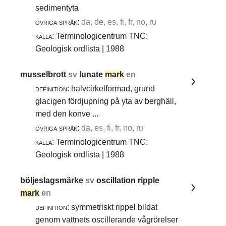
sedimentyta
övriga språk:
da, de, es, fi, fr, no, ru
källa:
Terminologicentrum TNC:
Geologisk ordlista | 1988
musselbrott
sv
lunate
mark
en
definition:
halvcirkelformad, grund
glacigen fördjupning på yta av berghäll,
med den konve ...
övriga språk:
da, es, fi, fr, no, ru
källa:
Terminologicentrum TNC:
Geologisk ordlista | 1988
böljeslagsmärke
sv
oscillation ripple
mark
en
definition:
symmetriskt rippel bildat
genom vattnets oscillerande vågrörelser