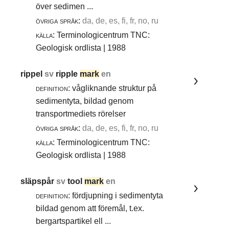
över sedimen ...
övriga språk:
da, de, es, fi, fr, no, ru
källa:
Terminologicentrum TNC:
Geologisk ordlista | 1988
rippel
sv
ripple
mark
en
definition:
vågliknande struktur på
sedimentyta, bildad genom
transportmediets rörelser
övriga språk:
da, de, es, fi, fr, no, ru
källa:
Terminologicentrum TNC:
Geologisk ordlista | 1988
släpspår
sv
tool
mark
en
definition:
fördjupning i sedimentyta
bildad genom att föremål, t.ex.
bergartspartikel ell ...