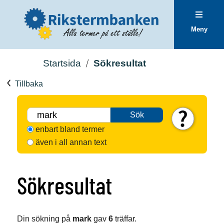
Meny
Startsida
Sökresultat
Tillbaka
Sök
enbart bland termer
även i all annan text
Sökresultat
Din sökning på
mark
gav
6
träffar.