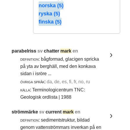
norska (5)
ryska (5)
finska (5)
parabelriss
sv
chatter
mark
en
definition:
bågformad, glacigen spricka
på yta av berghäll, med den konkava
sidan i isröre ...
övriga språk:
da, de, es, fi, fr, no, ru
källa:
Terminologicentrum TNC:
Geologisk ordlista | 1988
strömmärke
sv
current
mark
en
definition:
sedimentstruktur, bildad
genom vattenströmmars inverkan på en