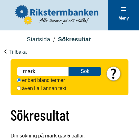
Meny
Startsida
Sökresultat
Tillbaka
Sök
enbart bland termer
även i all annan text
Sökresultat
Din sökning på
mark
gav
5
träffar.