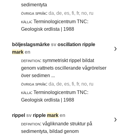
sedimentyta
övriga språk:
da, de, es, fi, fr, no, ru
källa:
Terminologicentrum TNC:
Geologisk ordlista | 1988
böljeslagsmärke
sv
oscillation ripple
mark
en
definition:
symmetriskt rippel bildat
genom vattnets oscillerande vågrörelser
över sedimen ...
övriga språk:
da, de, es, fi, fr, no, ru
källa:
Terminologicentrum TNC:
Geologisk ordlista | 1988
rippel
sv
ripple
mark
en
definition:
vågliknande struktur på
sedimentyta, bildad genom