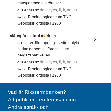
transportmediets rörelser
övriga språk:
da, de, es, fi, fr, no, ru
källa:
Terminologicentrum TNC:
Geologisk ordlista | 1988
släpspår
sv
tool
mark
en
definition:
fördjupning i sedimentyta
bildad genom att föremål, t.ex.
bergartspartikel ell ...
övriga språk:
da, de, es, fi, fr, no, ru
källa:
Terminologicentrum TNC:
Geologisk ordlista | 1988
Vad är Rikstermbanken?
Att publicera en termsamling
Andra språk- och