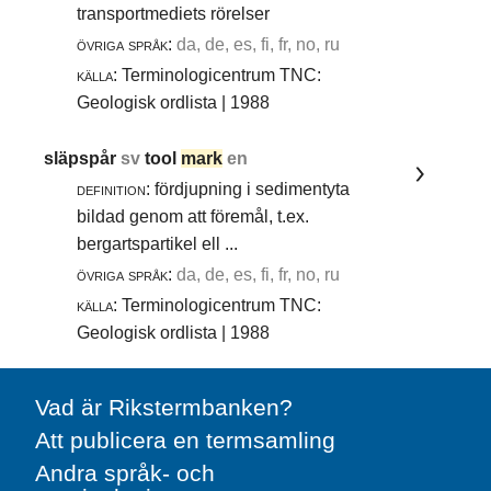
transportmediets rörelser
övriga språk:
da, de, es, fi, fr, no, ru
källa:
Terminologicentrum TNC:
Geologisk ordlista | 1988
släpspår
sv
tool
mark
en
definition:
fördjupning i sedimentyta
bildad genom att föremål, t.ex.
bergartspartikel ell ...
övriga språk:
da, de, es, fi, fr, no, ru
källa:
Terminologicentrum TNC:
Geologisk ordlista | 1988
Vad är Rikstermbanken?
Att publicera en termsamling
Andra språk- och