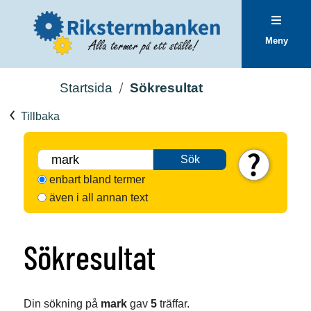
Meny
Startsida
Sökresultat
Tillbaka
Sök
enbart bland termer
även i all annan text
Sökresultat
Din sökning på
mark
gav
5
träffar.