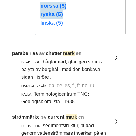
norska (5)
ryska (5)
finska (5)
parabelriss
sv
chatter
mark
en
definition:
bågformad, glacigen spricka
på yta av berghäll, med den konkava
sidan i isröre ...
övriga språk:
da, de, es, fi, fr, no, ru
källa:
Terminologicentrum TNC:
Geologisk ordlista | 1988
strömmärke
sv
current
mark
en
definition:
sedimentstruktur, bildad
genom vattenströmmars inverkan på en