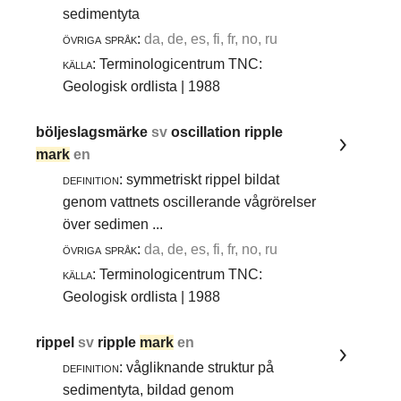
sedimentyta
övriga språk:
da, de, es, fi, fr, no, ru
källa:
Terminologicentrum TNC:
Geologisk ordlista | 1988
böljeslagsmärke
sv
oscillation ripple
mark
en
definition:
symmetriskt rippel bildat
genom vattnets oscillerande vågrörelser
över sedimen ...
övriga språk:
da, de, es, fi, fr, no, ru
källa:
Terminologicentrum TNC:
Geologisk ordlista | 1988
rippel
sv
ripple
mark
en
definition:
vågliknande struktur på
sedimentyta, bildad genom