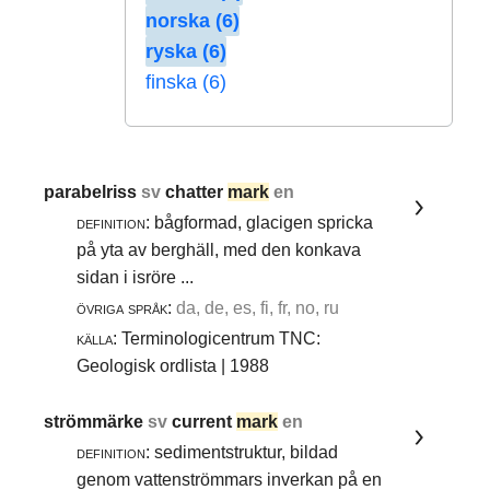
norska (6)
ryska (6)
finska (6)
parabelriss
sv
chatter
mark
en
definition:
bågformad, glacigen spricka
på yta av berghäll, med den konkava
sidan i isröre ...
övriga språk:
da, de, es, fi, fr, no, ru
källa:
Terminologicentrum TNC:
Geologisk ordlista | 1988
strömmärke
sv
current
mark
en
definition:
sedimentstruktur, bildad
genom vattenströmmars inverkan på en