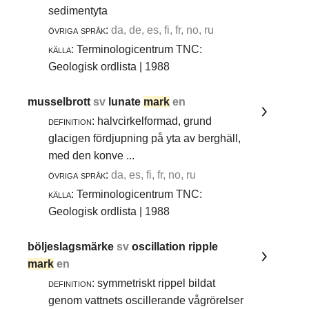
sedimentyta
övriga språk:
da, de, es, fi, fr, no, ru
källa:
Terminologicentrum TNC:
Geologisk ordlista | 1988
musselbrott
sv
lunate
mark
en
definition:
halvcirkelformad, grund
glacigen fördjupning på yta av berghäll,
med den konve ...
övriga språk:
da, es, fi, fr, no, ru
källa:
Terminologicentrum TNC:
Geologisk ordlista | 1988
böljeslagsmärke
sv
oscillation ripple
mark
en
definition:
symmetriskt rippel bildat
genom vattnets oscillerande vågrörelser