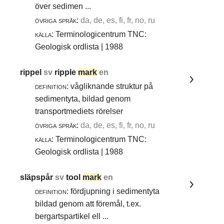
över sedimen ...
övriga språk:
da, de, es, fi, fr, no, ru
källa:
Terminologicentrum TNC:
Geologisk ordlista | 1988
rippel
sv
ripple
mark
en
definition:
vågliknande struktur på
sedimentyta, bildad genom
transportmediets rörelser
övriga språk:
da, de, es, fi, fr, no, ru
källa:
Terminologicentrum TNC:
Geologisk ordlista | 1988
släpspår
sv
tool
mark
en
definition:
fördjupning i sedimentyta
bildad genom att föremål, t.ex.
bergartspartikel ell ...