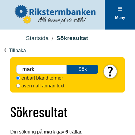
Meny
Startsida
Sökresultat
Tillbaka
Sök
enbart bland termer
även i all annan text
Sökresultat
Din sökning på
mark
gav
6
träffar.