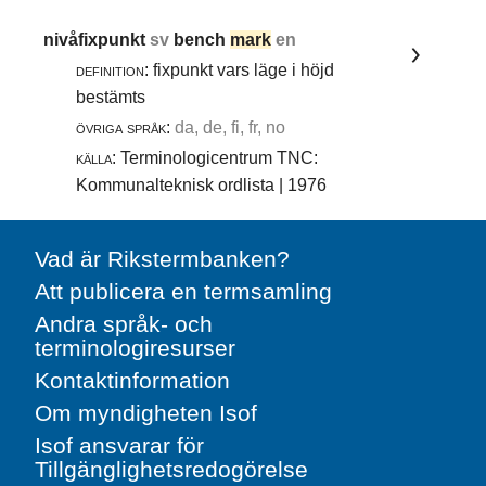
nivåfixpunkt
sv
bench
mark
en
definition:
fixpunkt vars läge i höjd
bestämts
övriga språk:
da, de, fi, fr, no
källa:
Terminologicentrum TNC:
Kommunalteknisk ordlista | 1976
Vad är Rikstermbanken?
Att publicera en termsamling
Andra språk- och
terminologiresurser
Kontaktinformation
Om myndigheten Isof
Isof ansvarar för
Tillgänglighetsredogörelse