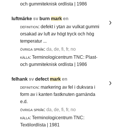
och gummiteknisk ordlista | 1986
luftmärke
sv
burn
mark
en
definition:
defekt i ytan av vulkat gummi
orsakad av luft av högt tryck och hög
temperatur ...
övriga språk:
da, de, fi, fr, no
källa:
Terminologicentrum TNC: Plast-
och gummiteknisk ordlista | 1986
felhank
sv
defect
mark
en
definition:
markering av fel i dukvara i
form av i kanten fastknuten garnända
e.d.
övriga språk:
da, de, fi, fr, no
källa:
Terminologicentrum TNC:
Textilordlista | 1981