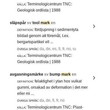
källa:
Terminologicentrum TNC:
Geologisk ordlista | 1988
släpspår
sv
tool
mark
en
definition:
fördjupning i sedimentyta
bildad genom att föremål, t.ex.
bergartspartikel ell ...
övriga språk:
da, de, es, fi, fr, no, ru
källa:
Terminologicentrum TNC:
Geologisk ordlista | 1988
avgasningsmärke
sv
bump
mark
en
definition:
felaktighet i ytan hos vulkat
gummi, orsakad av deformation i det mer
eller mi ...
övriga språk:
da, de, fi, fr, no
källa:
Terminologicentrum TNC: Plast-