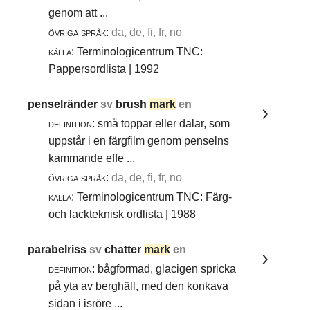
genom att ...
övriga språk:
da, de, fi, fr, no
källa:
Terminologicentrum TNC:
Pappersordlista | 1992
penselränder
sv
brush
mark
en
definition:
små toppar eller dalar, som
uppstår i en färgfilm genom penselns
kammande effe ...
övriga språk:
da, de, fi, fr, no
källa:
Terminologicentrum TNC: Färg-
och lackteknisk ordlista | 1988
parabelriss
sv
chatter
mark
en
definition:
bågformad, glacigen spricka
på yta av berghäll, med den konkava
sidan i isröre ...