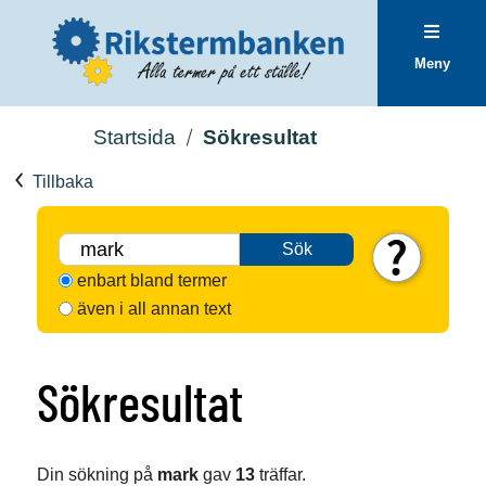
Meny
Startsida
Sökresultat
Tillbaka
Sök
enbart bland termer
även i all annan text
Sökresultat
Din sökning på
mark
gav
13
träffar.