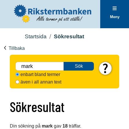
Meny
Startsida
Sökresultat
Tillbaka
Sök
enbart bland termer
även i all annan text
Sökresultat
Din sökning på
mark
gav
18
träffar.