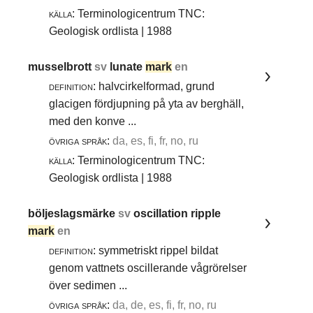
källa:
Terminologicentrum TNC:
Geologisk ordlista | 1988
musselbrott
sv
lunate
mark
en
definition:
halvcirkelformad, grund
glacigen fördjupning på yta av berghäll,
med den konve ...
övriga språk:
da, es, fi, fr, no, ru
källa:
Terminologicentrum TNC:
Geologisk ordlista | 1988
böljeslagsmärke
sv
oscillation ripple
mark
en
definition:
symmetriskt rippel bildat
genom vattnets oscillerande vågrörelser
över sedimen ...
övriga språk:
da, de, es, fi, fr, no, ru