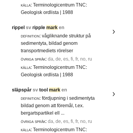
källa:
Terminologicentrum TNC:
Geologisk ordlista | 1988
rippel
sv
ripple
mark
en
definition:
vågliknande struktur på
sedimentyta, bildad genom
transportmediets rörelser
övriga språk:
da, de, es, fi, fr, no, ru
källa:
Terminologicentrum TNC:
Geologisk ordlista | 1988
släpspår
sv
tool
mark
en
definition:
fördjupning i sedimentyta
bildad genom att föremål, t.ex.
bergartspartikel ell ...
övriga språk:
da, de, es, fi, fr, no, ru
källa:
Terminologicentrum TNC: