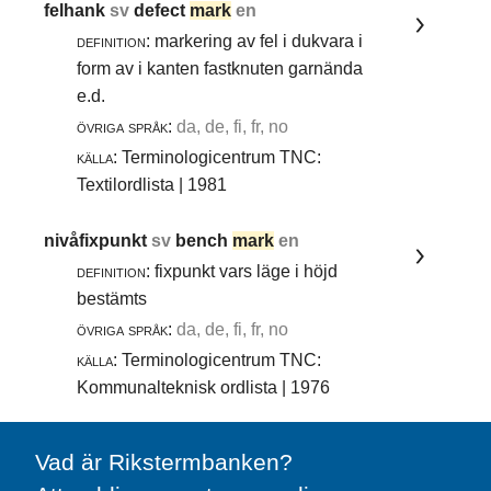
felhank
sv
defect
mark
en
definition:
markering av fel i dukvara i
form av i kanten fastknuten garnända
e.d.
övriga språk:
da, de, fi, fr, no
källa:
Terminologicentrum TNC:
Textilordlista | 1981
nivåfixpunkt
sv
bench
mark
en
definition:
fixpunkt vars läge i höjd
bestämts
övriga språk:
da, de, fi, fr, no
källa:
Terminologicentrum TNC:
Kommunalteknisk ordlista | 1976
Vad är Rikstermbanken?