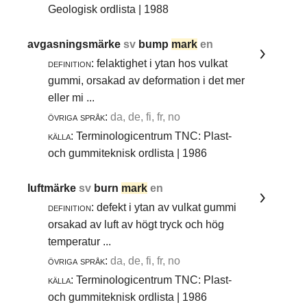
Geologisk ordlista | 1988
avgasningsmärke
sv
bump
mark
en
definition:
felaktighet i ytan hos vulkat
gummi, orsakad av deformation i det mer
eller mi ...
övriga språk:
da, de, fi, fr, no
källa:
Terminologicentrum TNC: Plast-
och gummiteknisk ordlista | 1986
luftmärke
sv
burn
mark
en
definition:
defekt i ytan av vulkat gummi
orsakad av luft av högt tryck och hög
temperatur ...
övriga språk:
da, de, fi, fr, no
källa:
Terminologicentrum TNC: Plast-
och gummiteknisk ordlista | 1986