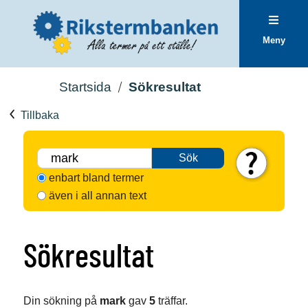
Meny
Startsida
Sökresultat
Tillbaka
Sök
enbart bland termer
även i all annan text
Sökresultat
Din sökning på
mark
gav
5
träffar.