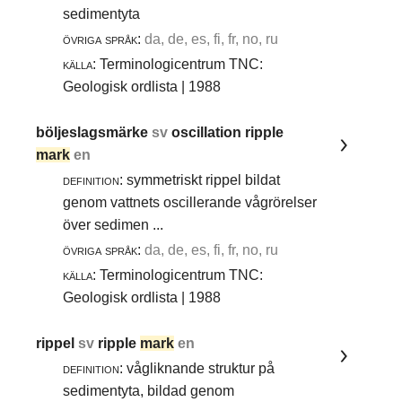
sedimentyta
övriga språk:
da, de, es, fi, fr, no, ru
källa:
Terminologicentrum TNC:
Geologisk ordlista | 1988
böljeslagsmärke
sv
oscillation ripple
mark
en
definition:
symmetriskt rippel bildat
genom vattnets oscillerande vågrörelser
över sedimen ...
övriga språk:
da, de, es, fi, fr, no, ru
källa:
Terminologicentrum TNC:
Geologisk ordlista | 1988
rippel
sv
ripple
mark
en
definition:
vågliknande struktur på
sedimentyta, bildad genom