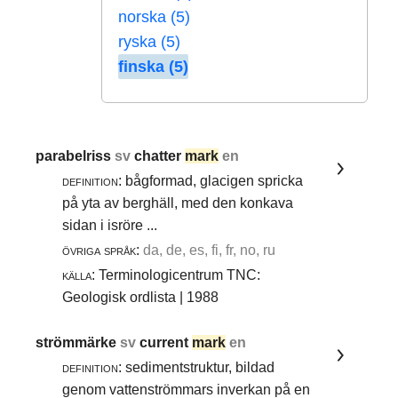
norska (5)
ryska (5)
finska (5)
parabelriss
sv
chatter
mark
en
definition:
bågformad, glacigen spricka
på yta av berghäll, med den konkava
sidan i isröre ...
övriga språk:
da, de, es, fi, fr, no, ru
källa:
Terminologicentrum TNC:
Geologisk ordlista | 1988
strömmärke
sv
current
mark
en
definition:
sedimentstruktur, bildad
genom vattenströmmars inverkan på en