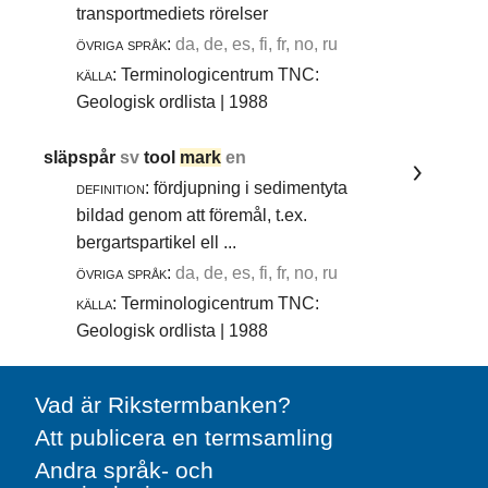
transportmediets rörelser
övriga språk:
da, de, es, fi, fr, no, ru
källa:
Terminologicentrum TNC:
Geologisk ordlista | 1988
släpspår
sv
tool
mark
en
definition:
fördjupning i sedimentyta
bildad genom att föremål, t.ex.
bergartspartikel ell ...
övriga språk:
da, de, es, fi, fr, no, ru
källa:
Terminologicentrum TNC:
Geologisk ordlista | 1988
Vad är Rikstermbanken?
Att publicera en termsamling
Andra språk- och