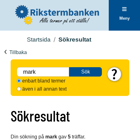
Meny
Startsida
Sökresultat
Tillbaka
Sök
enbart bland termer
även i all annan text
Sökresultat
Din sökning på
mark
gav
5
träffar.