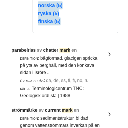
norska (5)
ryska (5)
finska (5)
parabelriss
sv
chatter
mark
en
definition:
bågformad, glacigen spricka
på yta av berghäll, med den konkava
sidan i isröre ...
övriga språk:
da, de, es, fi, fr, no, ru
källa:
Terminologicentrum TNC:
Geologisk ordlista | 1988
strömmärke
sv
current
mark
en
definition:
sedimentstruktur, bildad
genom vattenströmmars inverkan på en