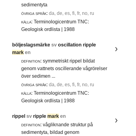
sedimentyta
övriga språk:
da, de, es, fi, fr, no, ru
källa:
Terminologicentrum TNC:
Geologisk ordlista | 1988
böljeslagsmärke
sv
oscillation ripple
mark
en
definition:
symmetriskt rippel bildat
genom vattnets oscillerande vågrörelser
över sedimen ...
övriga språk:
da, de, es, fi, fr, no, ru
källa:
Terminologicentrum TNC:
Geologisk ordlista | 1988
rippel
sv
ripple
mark
en
definition:
vågliknande struktur på
sedimentyta, bildad genom