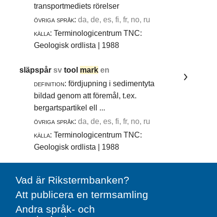
transportmediets rörelser
övriga språk:
da, de, es, fi, fr, no, ru
källa:
Terminologicentrum TNC:
Geologisk ordlista | 1988
släpspår
sv
tool
mark
en
definition:
fördjupning i sedimentyta
bildad genom att föremål, t.ex.
bergartspartikel ell ...
övriga språk:
da, de, es, fi, fr, no, ru
källa:
Terminologicentrum TNC:
Geologisk ordlista | 1988
Vad är Rikstermbanken?
Att publicera en termsamling
Andra språk- och