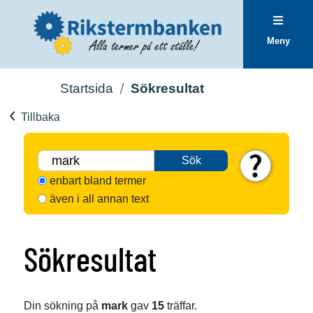
Meny
Startsida
Sökresultat
Tillbaka
Sök
enbart bland termer
även i all annan text
Sökresultat
Din sökning på
mark
gav
15
träffar.