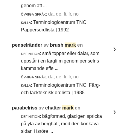
genom att ...
övriga språk:
da, de, fi, fr, no
källa:
Terminologicentrum TNC:
Pappersordlista | 1992
penselränder
sv
brush
mark
en
definition:
små toppar eller dalar, som
uppstår i en färgfilm genom penselns
kammande effe ...
övriga språk:
da, de, fi, fr, no
källa:
Terminologicentrum TNC: Färg-
och lackteknisk ordlista | 1988
parabelriss
sv
chatter
mark
en
definition:
bågformad, glacigen spricka
på yta av berghäll, med den konkava
sidan i isröre ...