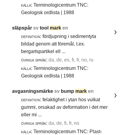
källa:
Terminologicentrum TNC:
Geologisk ordlista | 1988
släpspår
sv
tool
mark
en
definition:
fördjupning i sedimentyta
bildad genom att föremål, t.ex.
bergartspartikel ell ...
övriga språk:
da, de, es, fi, fr, no, ru
källa:
Terminologicentrum TNC:
Geologisk ordlista | 1988
avgasningsmärke
sv
bump
mark
en
definition:
felaktighet i ytan hos vulkat
gummi, orsakad av deformation i det mer
eller mi ...
övriga språk:
da, de, fi, fr, no
källa:
Terminologicentrum TNC: Plast-