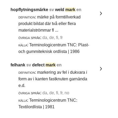
hopflytningsmärke
sv
weld
mark
en
definition:
märke på formtillverkad
produkt bildat där två eller flera
materialströmmar fl ...
övriga språk:
da, de, fi, fr
källa:
Terminologicentrum TNC: Plast-
och gummiteknisk ordlista | 1986
felhank
sv
defect
mark
en
definition:
markering av fel i dukvara i
form av i kanten fastknuten garnända
e.d.
övriga språk:
da, de, fi, fr, no
källa:
Terminologicentrum TNC:
Textilordlista | 1981