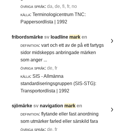
övriga språk:
da, de, fi, fr, no
källa:
Terminologicentrum TNC:
Pappersordlista | 1992
fribordsmärke
sv
loadline
mark
en
definition:
vart och ett av de på ett fartygs
sidor midskepps anbringade märken
som anger ...
övriga språk:
de, fr
källa:
SIS - Allmänna
standardiseringsgruppen (SIS-STG):
Transportordlista | 1992
sjömärke
sv
navigation
mark
en
definition:
flytande eller fast anordning
som utmärker farled eller särskild fara
övriga språk:
de, fr