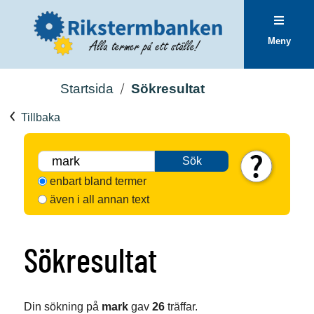
Meny
Startsida
Sökresultat
Tillbaka
Sök
enbart bland termer
även i all annan text
Sökresultat
Din sökning på
mark
gav
26
träffar.