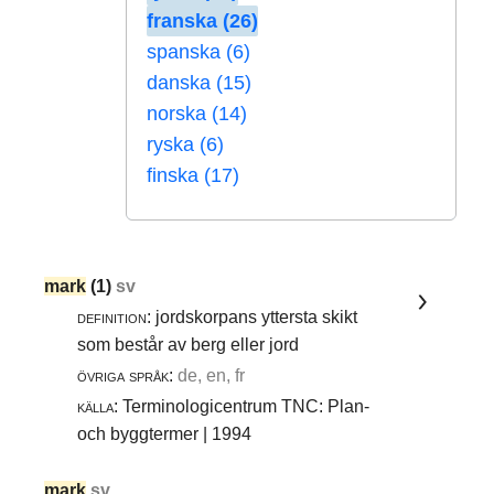
franska (26)
spanska (6)
danska (15)
norska (14)
ryska (6)
finska (17)
mark
(1)
sv
definition:
jordskorpans yttersta skikt
som består av berg eller jord
övriga språk:
de, en, fr
källa:
Terminologicentrum TNC: Plan-
och byggtermer | 1994
mark
sv