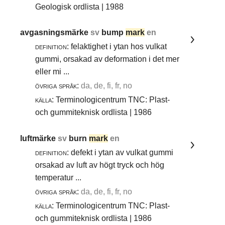
Geologisk ordlista | 1988
avgasningsmärke
sv
bump
mark
en
definition:
felaktighet i ytan hos vulkat
gummi, orsakad av deformation i det mer
eller mi ...
övriga språk:
da, de, fi, fr, no
källa:
Terminologicentrum TNC: Plast-
och gummiteknisk ordlista | 1986
luftmärke
sv
burn
mark
en
definition:
defekt i ytan av vulkat gummi
orsakad av luft av högt tryck och hög
temperatur ...
övriga språk:
da, de, fi, fr, no
källa:
Terminologicentrum TNC: Plast-
och gummiteknisk ordlista | 1986