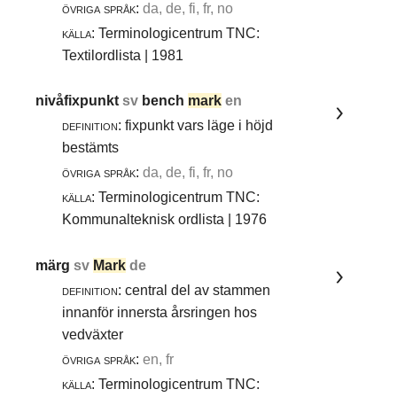
övriga språk:
da, de, fi, fr, no
källa:
Terminologicentrum TNC:
Textilordlista | 1981
nivåfixpunkt
sv
bench
mark
en
definition:
fixpunkt vars läge i höjd
bestämts
övriga språk:
da, de, fi, fr, no
källa:
Terminologicentrum TNC:
Kommunalteknisk ordlista | 1976
märg
sv
Mark
de
definition:
central del av stammen
innanför innersta årsringen hos
vedväxter
övriga språk:
en, fr
källa:
Terminologicentrum TNC: