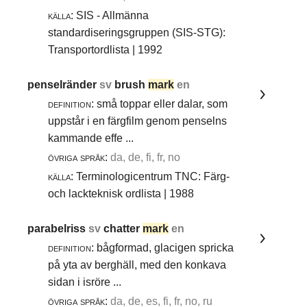
källa:
SIS - Allmänna
standardiseringsgruppen (SIS-STG):
Transportordlista | 1992
penselränder
sv
brush
mark
en
definition:
små toppar eller dalar, som
uppstår i en färgfilm genom penselns
kammande effe ...
övriga språk:
da, de, fi, fr, no
källa:
Terminologicentrum TNC: Färg-
och lackteknisk ordlista | 1988
parabelriss
sv
chatter
mark
en
definition:
bågformad, glacigen spricka
på yta av berghäll, med den konkava
sidan i isröre ...
övriga språk:
da, de, es, fi, fr, no, ru