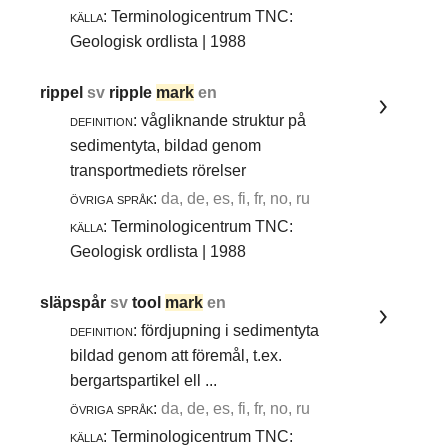
källa:
Terminologicentrum TNC:
Geologisk ordlista | 1988
rippel
sv
ripple
mark
en
definition:
vågliknande struktur på
sedimentyta, bildad genom
transportmediets rörelser
övriga språk:
da, de, es, fi, fr, no, ru
källa:
Terminologicentrum TNC:
Geologisk ordlista | 1988
släpspår
sv
tool
mark
en
definition:
fördjupning i sedimentyta
bildad genom att föremål, t.ex.
bergartspartikel ell ...
övriga språk:
da, de, es, fi, fr, no, ru
källa:
Terminologicentrum TNC: