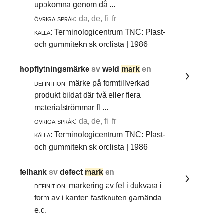
uppkomna genom då ...
övriga språk:
da, de, fi, fr
källa:
Terminologicentrum TNC: Plast-
och gummiteknisk ordlista | 1986
hopflytningsmärke
sv
weld
mark
en
definition:
märke på formtillverkad
produkt bildat där två eller flera
materialströmmar fl ...
övriga språk:
da, de, fi, fr
källa:
Terminologicentrum TNC: Plast-
och gummiteknisk ordlista | 1986
felhank
sv
defect
mark
en
definition:
markering av fel i dukvara i
form av i kanten fastknuten garnända
e.d.