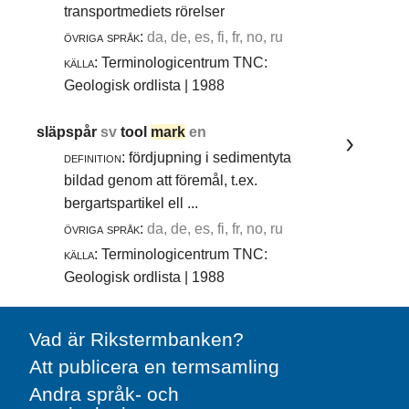
transportmediets rörelser
övriga språk:
da, de, es, fi, fr, no, ru
källa:
Terminologicentrum TNC:
Geologisk ordlista | 1988
släpspår
sv
tool
mark
en
definition:
fördjupning i sedimentyta
bildad genom att föremål, t.ex.
bergartspartikel ell ...
övriga språk:
da, de, es, fi, fr, no, ru
källa:
Terminologicentrum TNC:
Geologisk ordlista | 1988
Vad är Rikstermbanken?
Att publicera en termsamling
Andra språk- och