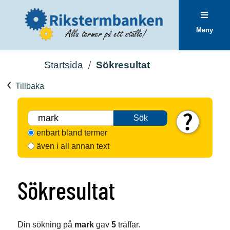
Meny
Startsida
Sökresultat
Tillbaka
Sök
enbart bland termer
även i all annan text
Sökresultat
Din sökning på
mark
gav
5
träffar.