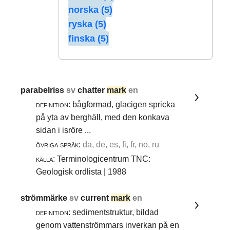
norska (5)
ryska (5)
finska (5)
parabelriss
sv
chatter
mark
en
definition:
bågformad, glacigen spricka
på yta av berghäll, med den konkava
sidan i isröre ...
övriga språk:
da, de, es, fi, fr, no, ru
källa:
Terminologicentrum TNC:
Geologisk ordlista | 1988
strömmärke
sv
current
mark
en
definition:
sedimentstruktur, bildad
genom vattenströmmars inverkan på en