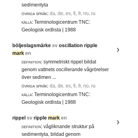
sedimentyta
övriga språk:
da, de, es, fi, fr, no, ru
källa:
Terminologicentrum TNC:
Geologisk ordlista | 1988
böljeslagsmärke
sv
oscillation ripple
mark
en
definition:
symmetriskt rippel bildat
genom vattnets oscillerande vågrörelser
över sedimen ...
övriga språk:
da, de, es, fi, fr, no, ru
källa:
Terminologicentrum TNC:
Geologisk ordlista | 1988
rippel
sv
ripple
mark
en
definition:
vågliknande struktur på
sedimentyta, bildad genom