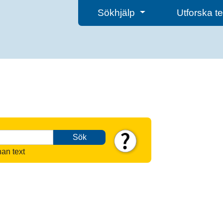
Sökhjälp
Utforska 
Sök
nan text