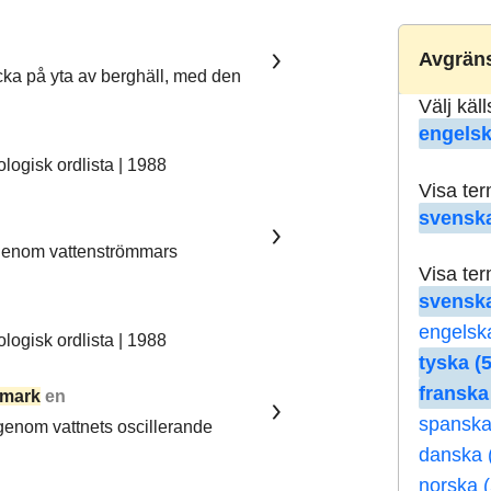
Avgräns
ka på yta av berghäll, med den
Välj käl
engelsk
ogisk ordlista | 1988
Visa te
svenska
 genom vattenströmmars
Visa te
svenska
engelsk
ogisk ordlista | 1988
tyska (5
franska
mark
en
spanska
 genom vattnets oscillerande
danska 
norska (