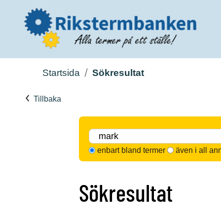
Startsida
Sökresultat
Tillbaka
enbart bland termer
även i all an
Sökresultat