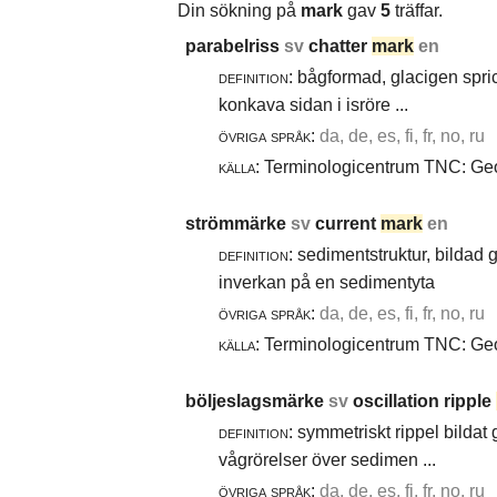
Din sökning på
mark
gav
5
träffar.
parabelriss
sv
chatter
mark
en
definition:
bågformad, glacigen spric
konkava sidan i isröre ...
övriga språk:
da, de, es, fi, fr, no, ru
källa:
Terminologicentrum TNC: Geol
strömmärke
sv
current
mark
en
definition:
sedimentstruktur, bildad
inverkan på en sedimentyta
övriga språk:
da, de, es, fi, fr, no, ru
källa:
Terminologicentrum TNC: Geol
böljeslagsmärke
sv
oscillation ripple
definition:
symmetriskt rippel bildat
vågrörelser över sedimen ...
övriga språk:
da, de, es, fi, fr, no, ru