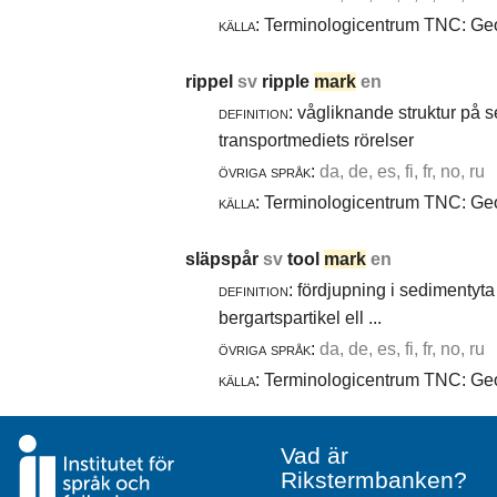
källa:
Terminologicentrum TNC: Geol
rippel
sv
ripple
mark
en
definition:
vågliknande struktur på 
transportmediets rörelser
övriga språk:
da, de, es, fi, fr, no, ru
källa:
Terminologicentrum TNC: Geol
släpspår
sv
tool
mark
en
definition:
fördjupning i sedimentyta 
bergartspartikel ell ...
övriga språk:
da, de, es, fi, fr, no, ru
källa:
Terminologicentrum TNC: Geol
Vad är
Rikstermbanken?