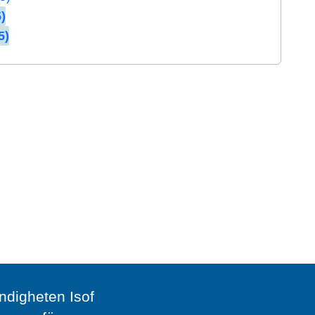
)
5)
digheten Isof