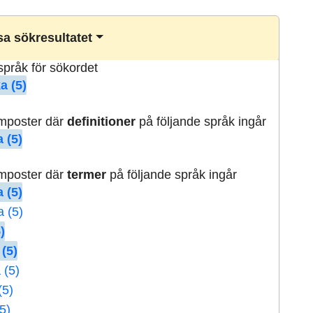
a sökresultatet
lspråk för sökordet
a (5)
rmposter där
definitioner
på följande språk ingår
 (5)
rmposter där
termer
på följande språk ingår
 (5)
a (5)
)
 (5)
 (5)
(5)
5)