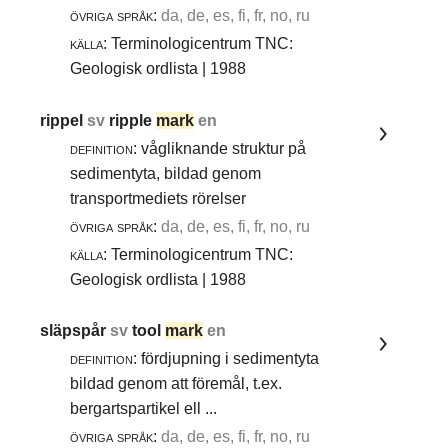
övriga språk:
da, de, es, fi, fr, no, ru
källa:
Terminologicentrum TNC:
Geologisk ordlista | 1988
rippel
sv
ripple
mark
en
definition:
vågliknande struktur på
sedimentyta, bildad genom
transportmediets rörelser
övriga språk:
da, de, es, fi, fr, no, ru
källa:
Terminologicentrum TNC:
Geologisk ordlista | 1988
släpspår
sv
tool
mark
en
definition:
fördjupning i sedimentyta
bildad genom att föremål, t.ex.
bergartspartikel ell ...
övriga språk:
da, de, es, fi, fr, no, ru