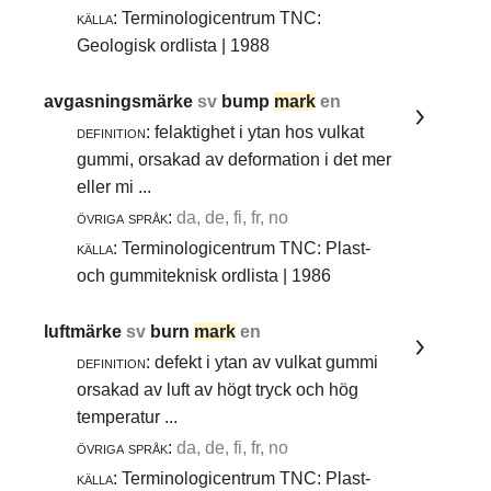
källa:
Terminologicentrum TNC:
Geologisk ordlista | 1988
avgasningsmärke
sv
bump
mark
en
definition:
felaktighet i ytan hos vulkat
gummi, orsakad av deformation i det mer
eller mi ...
övriga språk:
da, de, fi, fr, no
källa:
Terminologicentrum TNC: Plast-
och gummiteknisk ordlista | 1986
luftmärke
sv
burn
mark
en
definition:
defekt i ytan av vulkat gummi
orsakad av luft av högt tryck och hög
temperatur ...
övriga språk:
da, de, fi, fr, no
källa:
Terminologicentrum TNC: Plast-