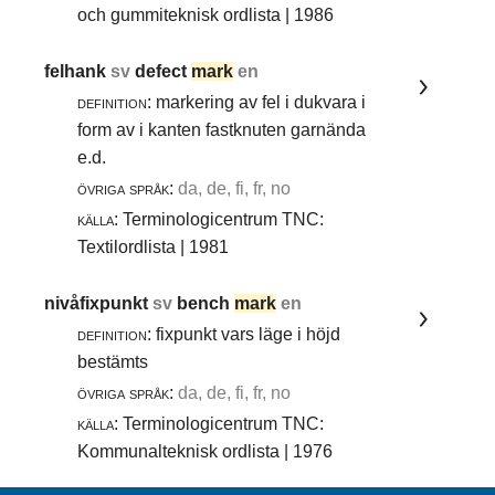
och gummiteknisk ordlista | 1986
felhank
sv
defect
mark
en
definition:
markering av fel i dukvara i
form av i kanten fastknuten garnända
e.d.
övriga språk:
da, de, fi, fr, no
källa:
Terminologicentrum TNC:
Textilordlista | 1981
nivåfixpunkt
sv
bench
mark
en
definition:
fixpunkt vars läge i höjd
bestämts
övriga språk:
da, de, fi, fr, no
källa:
Terminologicentrum TNC:
Kommunalteknisk ordlista | 1976