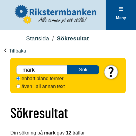
Meny
Startsida
Sökresultat
Tillbaka
Sök
enbart bland termer
även i all annan text
Sökresultat
Din sökning på
mark
gav
12
träffar.