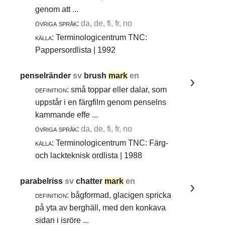
genom att ...
övriga språk:
da, de, fi, fr, no
källa:
Terminologicentrum TNC:
Pappersordlista | 1992
penselränder
sv
brush
mark
en
definition:
små toppar eller dalar, som
uppstår i en färgfilm genom penselns
kammande effe ...
övriga språk:
da, de, fi, fr, no
källa:
Terminologicentrum TNC: Färg-
och lackteknisk ordlista | 1988
parabelriss
sv
chatter
mark
en
definition:
bågformad, glacigen spricka
på yta av berghäll, med den konkava
sidan i isröre ...