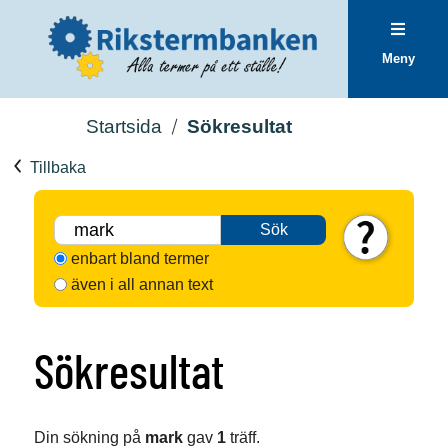
Meny
Startsida
Sökresultat
Tillbaka
Sök
enbart bland termer
även i all annan text
Sökresultat
Din sökning på
mark
gav
1
träff.