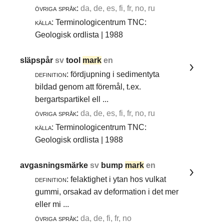
övriga språk:
da, de, es, fi, fr, no, ru
källa:
Terminologicentrum TNC:
Geologisk ordlista | 1988
släpspår
sv
tool
mark
en
definition:
fördjupning i sedimentyta
bildad genom att föremål, t.ex.
bergartspartikel ell ...
övriga språk:
da, de, es, fi, fr, no, ru
källa:
Terminologicentrum TNC:
Geologisk ordlista | 1988
avgasningsmärke
sv
bump
mark
en
definition:
felaktighet i ytan hos vulkat
gummi, orsakad av deformation i det mer
eller mi ...
övriga språk:
da, de, fi, fr, no