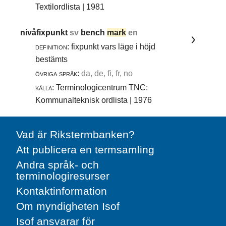
Textilordlista | 1981
nivåfixpunkt
sv
bench
mark
en
definition:
fixpunkt vars läge i höjd
bestämts
övriga språk:
da, de, fi, fr, no
källa:
Terminologicentrum TNC:
Kommunalteknisk ordlista | 1976
Vad är Rikstermbanken?
Att publicera en termsamling
Andra språk- och
terminologiresurser
Kontaktinformation
Om myndigheten Isof
Isof ansvarar för