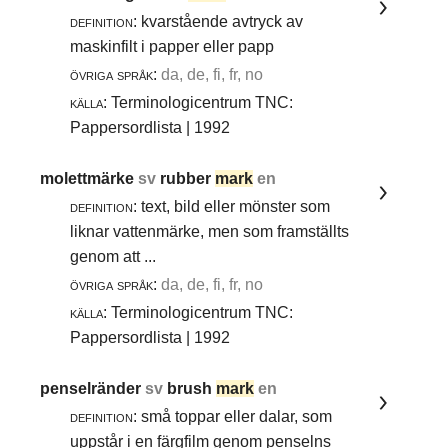
definition:
kvarstående avtryck av
maskinfilt i papper eller papp
övriga språk:
da, de, fi, fr, no
källa:
Terminologicentrum TNC:
Pappersordlista | 1992
molettmärke
sv
rubber
mark
en
definition:
text, bild eller mönster som
liknar vattenmärke, men som framställts
genom att ...
övriga språk:
da, de, fi, fr, no
källa:
Terminologicentrum TNC:
Pappersordlista | 1992
penselränder
sv
brush
mark
en
definition:
små toppar eller dalar, som
uppstår i en färgfilm genom penselns