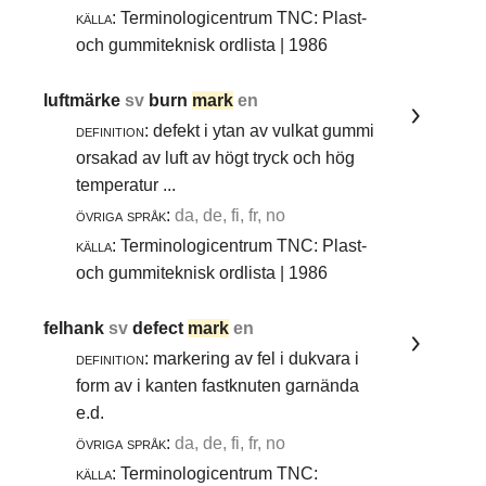
källa:
Terminologicentrum TNC: Plast-
och gummiteknisk ordlista | 1986
luftmärke
sv
burn
mark
en
definition:
defekt i ytan av vulkat gummi
orsakad av luft av högt tryck och hög
temperatur ...
övriga språk:
da, de, fi, fr, no
källa:
Terminologicentrum TNC: Plast-
och gummiteknisk ordlista | 1986
felhank
sv
defect
mark
en
definition:
markering av fel i dukvara i
form av i kanten fastknuten garnända
e.d.
övriga språk:
da, de, fi, fr, no
källa:
Terminologicentrum TNC: