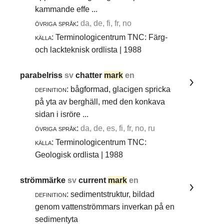
kammande effe ...
övriga språk:
da, de, fi, fr, no
källa:
Terminologicentrum TNC: Färg-
och lackteknisk ordlista | 1988
parabelriss
sv
chatter
mark
en
definition:
bågformad, glacigen spricka
på yta av berghäll, med den konkava
sidan i isröre ...
övriga språk:
da, de, es, fi, fr, no, ru
källa:
Terminologicentrum TNC:
Geologisk ordlista | 1988
strömmärke
sv
current
mark
en
definition:
sedimentstruktur, bildad
genom vattenströmmars inverkan på en
sedimentyta