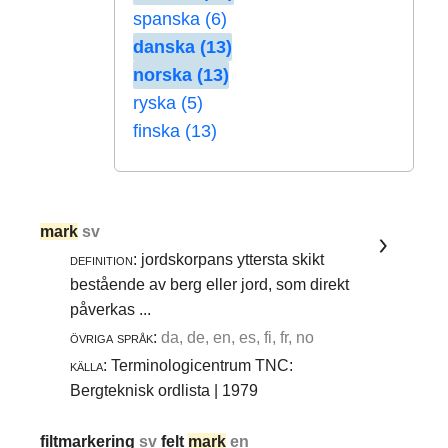
spanska (6)
danska (13)
norska (13)
ryska (5)
finska (13)
mark
sv
definition:
jordskorpans yttersta skikt
bestående av berg eller jord, som direkt
påverkas ...
övriga språk:
da, de, en, es, fi, fr, no
källa:
Terminologicentrum TNC:
Bergteknisk ordlista | 1979
filtmarkering
sv
felt
mark
en