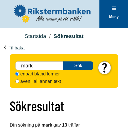
Meny
Startsida
Sökresultat
Tillbaka
Sök
enbart bland termer
även i all annan text
Sökresultat
Din sökning på
mark
gav
13
träffar.