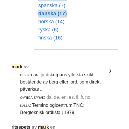
spanska (7)
danska (17)
norska (14)
ryska (6)
finska (16)
mark
sv
definition:
jordskorpans yttersta skikt
bestående av berg eller jord, som direkt
påverkas ...
övriga språk:
da, de, en, es, fi, fr, no
källa:
Terminologicentrum TNC:
Bergteknisk ordlista | 1979
ritsspets
sv
mark
en