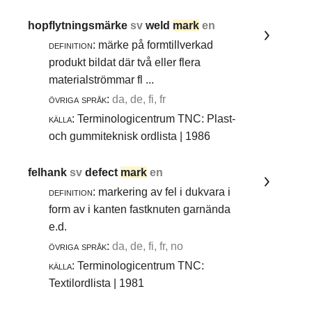
hopflytningsmärke
sv
weld
mark
en
definition:
märke på formtillverkad
produkt bildat där två eller flera
materialströmmar fl ...
övriga språk:
da, de, fi, fr
källa:
Terminologicentrum TNC: Plast-
och gummiteknisk ordlista | 1986
felhank
sv
defect
mark
en
definition:
markering av fel i dukvara i
form av i kanten fastknuten garnända
e.d.
övriga språk:
da, de, fi, fr, no
källa:
Terminologicentrum TNC:
Textilordlista | 1981