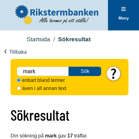
Meny
Startsida
Sökresultat
Tillbaka
Sök
enbart bland termer
även i all annan text
Sökresultat
Din sökning på
mark
gav
17
träffar.