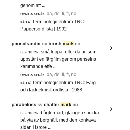
genom att ...
övriga språk:
da, de, fi, fr, no
källa:
Terminologicentrum TNC:
Pappersordlista | 1992
penselränder
sv
brush
mark
en
definition:
små toppar eller dalar, som
uppstår i en färgfilm genom penselns
kammande effe ...
övriga språk:
da, de, fi, fr, no
källa:
Terminologicentrum TNC: Färg-
och lackteknisk ordlista | 1988
parabelriss
sv
chatter
mark
en
definition:
bågformad, glacigen spricka
på yta av berghäll, med den konkava
sidan i isröre ...