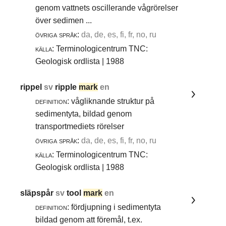
genom vattnets oscillerande vågrörelser
över sedimen ...
övriga språk:
da, de, es, fi, fr, no, ru
källa:
Terminologicentrum TNC:
Geologisk ordlista | 1988
rippel
sv
ripple
mark
en
definition:
vågliknande struktur på
sedimentyta, bildad genom
transportmediets rörelser
övriga språk:
da, de, es, fi, fr, no, ru
källa:
Terminologicentrum TNC:
Geologisk ordlista | 1988
släpspår
sv
tool
mark
en
definition:
fördjupning i sedimentyta
bildad genom att föremål, t.ex.