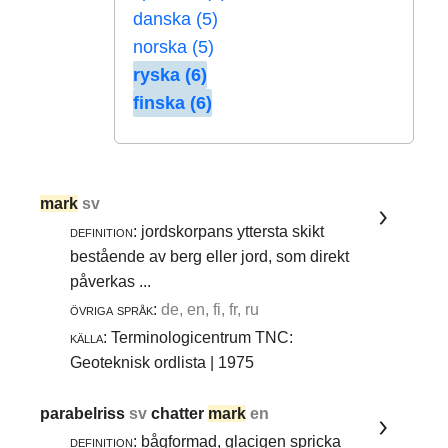
danska (5)
norska (5)
ryska (6)
finska (6)
mark
sv
definition:
jordskorpans yttersta skikt
bestående av berg eller jord, som direkt
påverkas ...
övriga språk:
de, en, fi, fr, ru
källa:
Terminologicentrum TNC:
Geoteknisk ordlista | 1975
parabelriss
sv
chatter
mark
en
definition:
bågformad, glacigen spricka