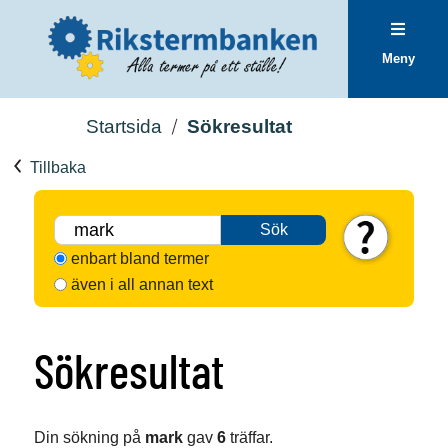
Meny
Startsida
Sökresultat
Tillbaka
Sök
enbart bland termer
även i all annan text
Sökresultat
Din sökning på
mark
gav
6
träffar.