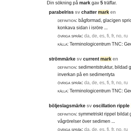
Din sökning på
mark
gav
5
träffar.
parabelriss
sv
chatter
mark
en
definition:
bågformad, glacigen spric
konkava sidan i isröre ...
övriga språk:
da, de, es, fi, fr, no, ru
källa:
Terminologicentrum TNC: Geol
strömmärke
sv
current
mark
en
definition:
sedimentstruktur, bildad
inverkan på en sedimentyta
övriga språk:
da, de, es, fi, fr, no, ru
källa:
Terminologicentrum TNC: Geol
böljeslagsmärke
sv
oscillation ripple
definition:
symmetriskt rippel bildat
vågrörelser över sedimen ...
övriga språk:
da, de, es, fi, fr, no, ru