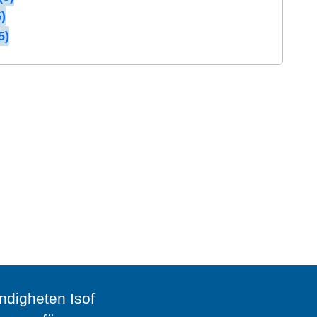
)
5)
digheten Isof