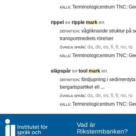
källa:
Terminologicentrum TNC: Geol
rippel
sv
ripple
mark
en
definition:
vågliknande struktur på 
transportmediets rörelser
övriga språk:
da, de, es, fi, fr, no, ru
källa:
Terminologicentrum TNC: Geol
släpspår
sv
tool
mark
en
definition:
fördjupning i sedimentyta 
bergartspartikel ell ...
övriga språk:
da, de, es, fi, fr, no, ru
källa:
Terminologicentrum TNC: Geol
Vad är
Rikstermbanken?