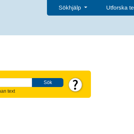
Sökhjälp
Utforska 
Sök
nan text