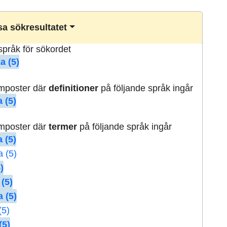
a sökresultatet
lspråk för sökordet
a (5)
rmposter där
definitioner
på följande språk ingår
 (5)
rmposter där
termer
på följande språk ingår
 (5)
a (5)
)
 (5)
 (5)
(5)
(5)