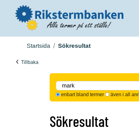
Startsida
Sökresultat
Tillbaka
enbart bland termer
även i all an
Sökresultat