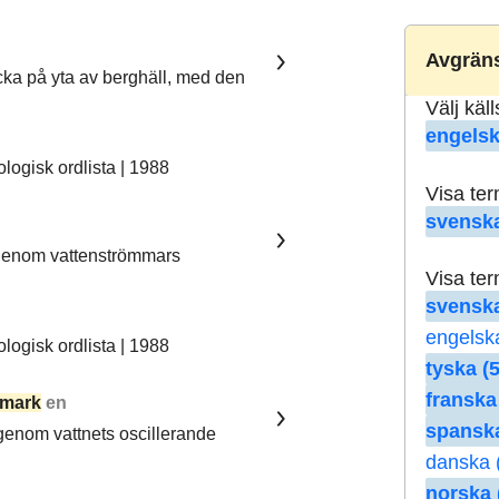
Avgräns
ka på yta av berghäll, med den
Välj käl
engelsk
ogisk ordlista | 1988
Visa te
svenska
 genom vattenströmmars
Visa te
svenska
engelsk
ogisk ordlista | 1988
tyska (5
franska
mark
en
spanska
 genom vattnets oscillerande
danska 
norska 