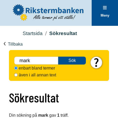
Meny
Startsida
Sökresultat
Tillbaka
Sök
enbart bland termer
även i all annan text
Sökresultat
Din sökning på
mark
gav
1
träff.