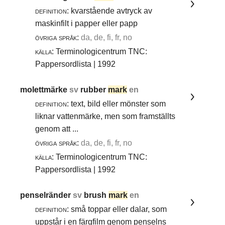
definition:
kvarstående avtryck av
maskinfilt i papper eller papp
övriga språk:
da, de, fi, fr, no
källa:
Terminologicentrum TNC:
Pappersordlista | 1992
molettmärke
sv
rubber
mark
en
definition:
text, bild eller mönster som
liknar vattenmärke, men som framställts
genom att ...
övriga språk:
da, de, fi, fr, no
källa:
Terminologicentrum TNC:
Pappersordlista | 1992
penselränder
sv
brush
mark
en
definition:
små toppar eller dalar, som
uppstår i en färgfilm genom penselns