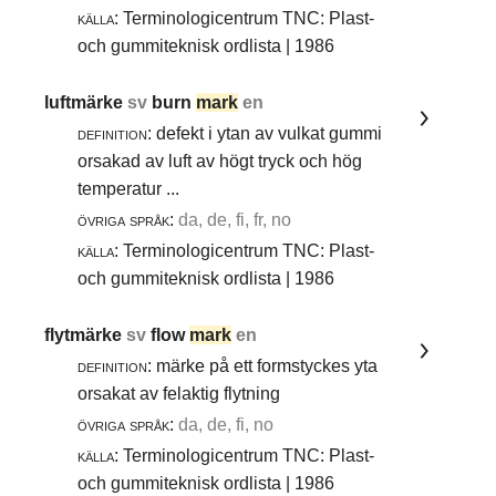
källa:
Terminologicentrum TNC: Plast-
och gummiteknisk ordlista | 1986
luftmärke
sv
burn
mark
en
definition:
defekt i ytan av vulkat gummi
orsakad av luft av högt tryck och hög
temperatur ...
övriga språk:
da, de, fi, fr, no
källa:
Terminologicentrum TNC: Plast-
och gummiteknisk ordlista | 1986
flytmärke
sv
flow
mark
en
definition:
märke på ett formstyckes yta
orsakat av felaktig flytning
övriga språk:
da, de, fi, no
källa:
Terminologicentrum TNC: Plast-
och gummiteknisk ordlista | 1986