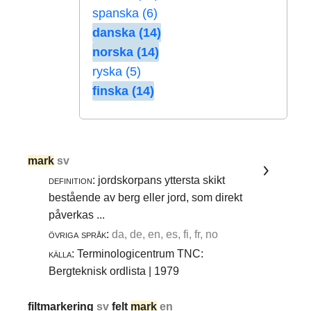
spanska (6)
danska (14)
norska (14)
ryska (5)
finska (14)
mark
sv
definition:
jordskorpans yttersta skikt
bestående av berg eller jord, som direkt
påverkas ...
övriga språk:
da, de, en, es, fi, fr, no
källa:
Terminologicentrum TNC:
Bergteknisk ordlista | 1979
filtmarkering
sv
felt
mark
en