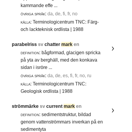
kammande effe ...
övriga språk:
da, de, fi, fr, no
källa:
Terminologicentrum TNC: Färg-
och lackteknisk ordlista | 1988
parabelriss
sv
chatter
mark
en
definition:
bågformad, glacigen spricka
på yta av berghäll, med den konkava
sidan i isröre ...
övriga språk:
da, de, es, fi, fr, no, ru
källa:
Terminologicentrum TNC:
Geologisk ordlista | 1988
strömmärke
sv
current
mark
en
definition:
sedimentstruktur, bildad
genom vattenströmmars inverkan på en
sedimentyta