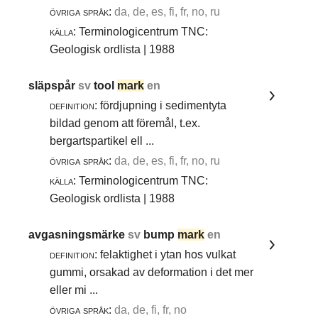
övriga språk:
da, de, es, fi, fr, no, ru
källa:
Terminologicentrum TNC:
Geologisk ordlista | 1988
släpspår
sv
tool
mark
en
definition:
fördjupning i sedimentyta
bildad genom att föremål, t.ex.
bergartspartikel ell ...
övriga språk:
da, de, es, fi, fr, no, ru
källa:
Terminologicentrum TNC:
Geologisk ordlista | 1988
avgasningsmärke
sv
bump
mark
en
definition:
felaktighet i ytan hos vulkat
gummi, orsakad av deformation i det mer
eller mi ...
övriga språk:
da, de, fi, fr, no