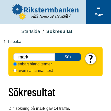
Meny
Startsida
Sökresultat
Tillbaka
Sök
enbart bland termer
även i all annan text
Sökresultat
Din sökning på
mark
gav
14
träffar.