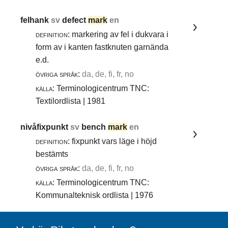
felhank
sv
defect
mark
en
definition:
markering av fel i dukvara i
form av i kanten fastknuten garnända
e.d.
övriga språk:
da, de, fi, fr, no
källa:
Terminologicentrum TNC:
Textilordlista | 1981
nivåfixpunkt
sv
bench
mark
en
definition:
fixpunkt vars läge i höjd
bestämts
övriga språk:
da, de, fi, fr, no
källa:
Terminologicentrum TNC:
Kommunalteknisk ordlista | 1976