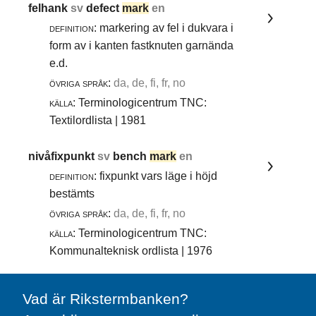
felhank
sv
defect
mark
en
definition:
markering av fel i dukvara i
form av i kanten fastknuten garnända
e.d.
övriga språk:
da, de, fi, fr, no
källa:
Terminologicentrum TNC:
Textilordlista | 1981
nivåfixpunkt
sv
bench
mark
en
definition:
fixpunkt vars läge i höjd
bestämts
övriga språk:
da, de, fi, fr, no
källa:
Terminologicentrum TNC:
Kommunalteknisk ordlista | 1976
Vad är Rikstermbanken?