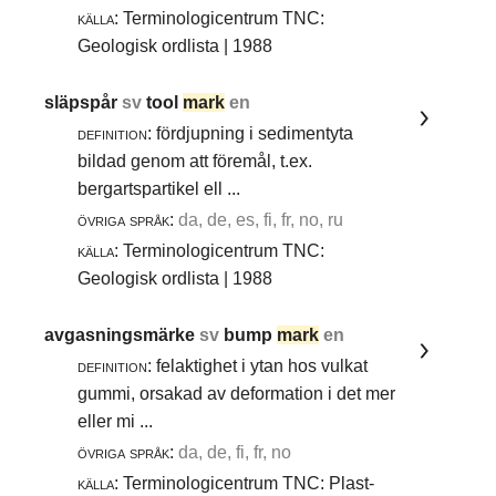
källa:
Terminologicentrum TNC:
Geologisk ordlista | 1988
släpspår
sv
tool
mark
en
definition:
fördjupning i sedimentyta
bildad genom att föremål, t.ex.
bergartspartikel ell ...
övriga språk:
da, de, es, fi, fr, no, ru
källa:
Terminologicentrum TNC:
Geologisk ordlista | 1988
avgasningsmärke
sv
bump
mark
en
definition:
felaktighet i ytan hos vulkat
gummi, orsakad av deformation i det mer
eller mi ...
övriga språk:
da, de, fi, fr, no
källa:
Terminologicentrum TNC: Plast-