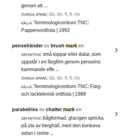
genom att ...
övriga språk:
da, de, fi, fr, no
källa:
Terminologicentrum TNC:
Pappersordlista | 1992
penselränder
sv
brush
mark
en
definition:
små toppar eller dalar, som
uppstår i en färgfilm genom penselns
kammande effe ...
övriga språk:
da, de, fi, fr, no
källa:
Terminologicentrum TNC: Färg-
och lackteknisk ordlista | 1988
parabelriss
sv
chatter
mark
en
definition:
bågformad, glacigen spricka
på yta av berghäll, med den konkava
sidan i isröre ...