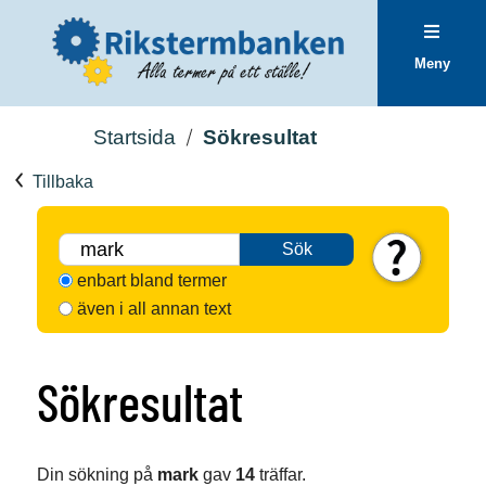
Meny
Startsida
Sökresultat
Tillbaka
Sök
enbart bland termer
även i all annan text
Sökresultat
Din sökning på
mark
gav
14
träffar.