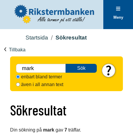
Meny
Startsida
Sökresultat
Tillbaka
Sök
enbart bland termer
även i all annan text
Sökresultat
Din sökning på
mark
gav
7
träffar.