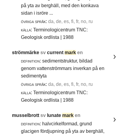
på yta av berghäll, med den konkava
sidan i isröre ...
övriga språk:
da, de, es, fi, fr, no, ru
källa:
Terminologicentrum TNC:
Geologisk ordlista | 1988
strömmärke
sv
current
mark
en
definition:
sedimentstruktur, bildad
genom vattenströmmars inverkan på en
sedimentyta
övriga språk:
da, de, es, fi, fr, no, ru
källa:
Terminologicentrum TNC:
Geologisk ordlista | 1988
musselbrott
sv
lunate
mark
en
definition:
halvcirkelformad, grund
glacigen fördjupning på yta av berghäll,