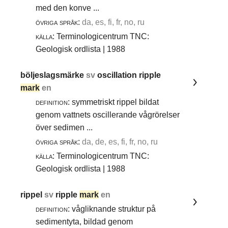
med den konve ...
övriga språk:
da, es, fi, fr, no, ru
källa:
Terminologicentrum TNC:
Geologisk ordlista | 1988
böljeslagsmärke
sv
oscillation ripple
mark
en
definition:
symmetriskt rippel bildat
genom vattnets oscillerande vågrörelser
över sedimen ...
övriga språk:
da, de, es, fi, fr, no, ru
källa:
Terminologicentrum TNC:
Geologisk ordlista | 1988
rippel
sv
ripple
mark
en
definition:
vågliknande struktur på
sedimentyta, bildad genom