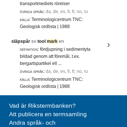
transportmediets rörelser
övriga språk:
da, de, es, fi, fr, no, ru
källa:
Terminologicentrum TNC:
Geologisk ordlista | 1988
släpspår
sv
tool
mark
en
definition:
fördjupning i sedimentyta
bildad genom att föremål, t.ex.
bergartspartikel ell ...
övriga språk:
da, de, es, fi, fr, no, ru
källa:
Terminologicentrum TNC:
Geologisk ordlista | 1988
Vad är Rikstermbanken?
Att publicera en termsamling
Andra språk- och