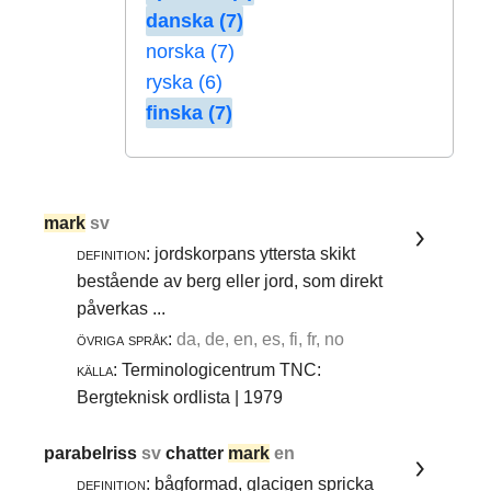
danska (7)
norska (7)
ryska (6)
finska (7)
mark
sv
definition:
jordskorpans yttersta skikt
bestående av berg eller jord, som direkt
påverkas ...
övriga språk:
da, de, en, es, fi, fr, no
källa:
Terminologicentrum TNC:
Bergteknisk ordlista | 1979
parabelriss
sv
chatter
mark
en
definition:
bågformad, glacigen spricka