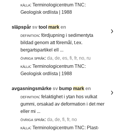
källa:
Terminologicentrum TNC:
Geologisk ordlista | 1988
släpspår
sv
tool
mark
en
definition:
fördjupning i sedimentyta
bildad genom att föremål, t.ex.
bergartspartikel ell ...
övriga språk:
da, de, es, fi, fr, no, ru
källa:
Terminologicentrum TNC:
Geologisk ordlista | 1988
avgasningsmärke
sv
bump
mark
en
definition:
felaktighet i ytan hos vulkat
gummi, orsakad av deformation i det mer
eller mi ...
övriga språk:
da, de, fi, fr, no
källa:
Terminologicentrum TNC: Plast-