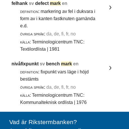
felhank
sv
defect
mark
en
definition:
markering av fel i dukvara i
form av i kanten fastknuten garnända
e.d.
övriga språk:
da, de, fi, fr, no
källa:
Terminologicentrum TNC:
Textilordlista | 1981
nivåfixpunkt
sv
bench
mark
en
definition:
fixpunkt vars läge i höjd
bestämts
övriga språk:
da, de, fi, fr, no
källa:
Terminologicentrum TNC:
Kommunalteknisk ordlista | 1976
Vad är Rikstermbanken?