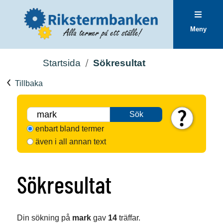
Meny
Startsida
Sökresultat
Tillbaka
Sök
enbart bland termer
även i all annan text
Sökresultat
Din sökning på
mark
gav
14
träffar.