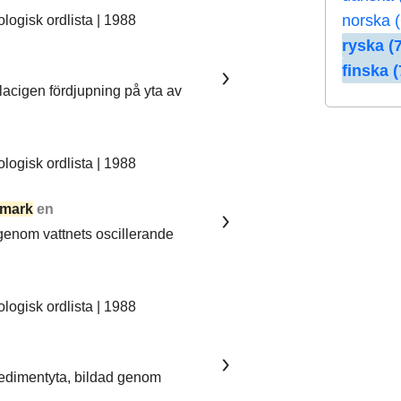
norska (
ogisk ordlista | 1988
ryska (7
finska (
lacigen fördjupning på yta av
ogisk ordlista | 1988
mark
en
 genom vattnets oscillerande
ogisk ordlista | 1988
sedimentyta, bildad genom