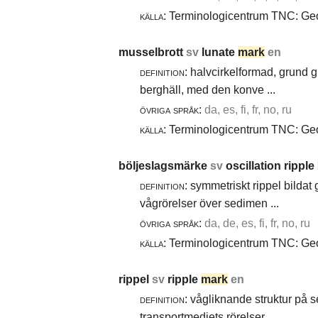
källa:
Terminologicentrum TNC: Geol
musselbrott
sv
lunate
mark
en
definition:
halvcirkelformad, grund g
berghäll, med den konve ...
övriga språk:
da, es, fi, fr, no, ru
källa:
Terminologicentrum TNC: Geol
böljeslagsmärke
sv
oscillation ripple
definition:
symmetriskt rippel bildat
vågrörelser över sedimen ...
övriga språk:
da, de, es, fi, fr, no, ru
källa:
Terminologicentrum TNC: Geol
rippel
sv
ripple
mark
en
definition:
vågliknande struktur på 
transportmediets rörelser