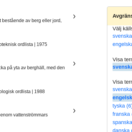
Avgräns
t bestående av berg eller jord,
Välj käl
svenska
engelsk
eknisk ordlista | 1975
Visa te
svenska
ka på yta av berghäll, med den
Visa te
svenska
ogisk ordlista | 1988
engelsk
tyska (6
franska 
 genom vattenströmmars
spanska
danska 