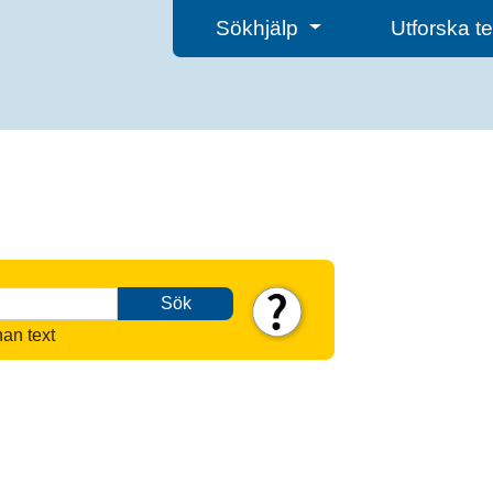
Sökhjälp
Utforska 
Sök
nan text