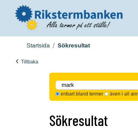
Startsida
Sökresultat
Tillbaka
enbart bland termer
även i all an
Sökresultat