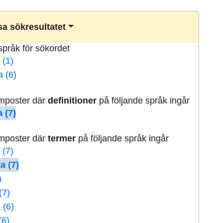
a sökresultatet
lspråk för sökordet
 (1)
a (6)
rmposter där
definitioner
på följande språk ingår
 (7)
rmposter där
termer
på följande språk ingår
 (7)
a (7)
)
(7)
 (6)
(6)