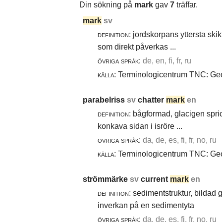
Din sökning på
mark
gav
7
träffar.
mark
sv
definition:
jordskorpans yttersta skik
som direkt påverkas ...
övriga språk:
de, en, fi, fr, ru
källa:
Terminologicentrum TNC: Geot
parabelriss
sv
chatter
mark
en
definition:
bågformad, glacigen spric
konkava sidan i isröre ...
övriga språk:
da, de, es, fi, fr, no, ru
källa:
Terminologicentrum TNC: Geol
strömmärke
sv
current
mark
en
definition:
sedimentstruktur, bildad
inverkan på en sedimentyta
övriga språk:
da, de, es, fi, fr, no, ru