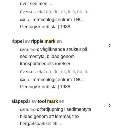
över sedimen ...
övriga språk:
da, de, es, fi, fr, no, ru
källa:
Terminologicentrum TNC:
Geologisk ordlista | 1988
rippel
sv
ripple
mark
en
definition:
vågliknande struktur på
sedimentyta, bildad genom
transportmediets rörelser
övriga språk:
da, de, es, fi, fr, no, ru
källa:
Terminologicentrum TNC:
Geologisk ordlista | 1988
släpspår
sv
tool
mark
en
definition:
fördjupning i sedimentyta
bildad genom att föremål, t.ex.
bergartspartikel ell ...