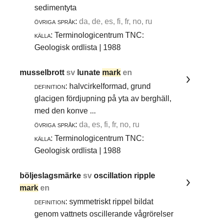
sedimentyta
övriga språk:
da, de, es, fi, fr, no, ru
källa:
Terminologicentrum TNC:
Geologisk ordlista | 1988
musselbrott
sv
lunate
mark
en
definition:
halvcirkelformad, grund
glacigen fördjupning på yta av berghäll,
med den konve ...
övriga språk:
da, es, fi, fr, no, ru
källa:
Terminologicentrum TNC:
Geologisk ordlista | 1988
böljeslagsmärke
sv
oscillation ripple
mark
en
definition:
symmetriskt rippel bildat
genom vattnets oscillerande vågrörelser