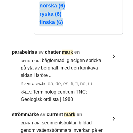
norska (6)
ryska (6)
finska (6)
parabelriss
sv
chatter
mark
en
definition:
bågformad, glacigen spricka
på yta av berghäll, med den konkava
sidan i isröre ...
övriga språk:
da, de, es, fi, fr, no, ru
källa:
Terminologicentrum TNC:
Geologisk ordlista | 1988
strömmärke
sv
current
mark
en
definition:
sedimentstruktur, bildad
genom vattenströmmars inverkan på en