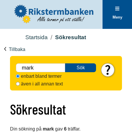
Meny
Startsida
Sökresultat
Tillbaka
Sök
enbart bland termer
även i all annan text
Sökresultat
Din sökning på
mark
gav
6
träffar.