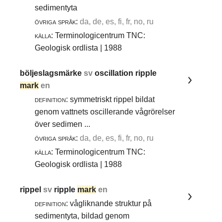
sedimentyta
övriga språk:
da, de, es, fi, fr, no, ru
källa:
Terminologicentrum TNC:
Geologisk ordlista | 1988
böljeslagsmärke
sv
oscillation ripple
mark
en
definition:
symmetriskt rippel bildat
genom vattnets oscillerande vågrörelser
över sedimen ...
övriga språk:
da, de, es, fi, fr, no, ru
källa:
Terminologicentrum TNC:
Geologisk ordlista | 1988
rippel
sv
ripple
mark
en
definition:
vågliknande struktur på
sedimentyta, bildad genom