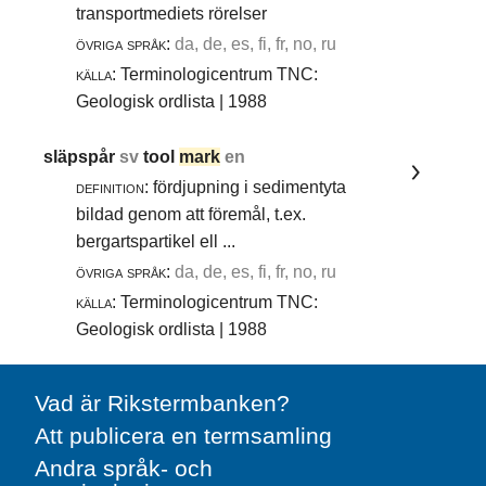
transportmediets rörelser
övriga språk:
da, de, es, fi, fr, no, ru
källa:
Terminologicentrum TNC:
Geologisk ordlista | 1988
släpspår
sv
tool
mark
en
definition:
fördjupning i sedimentyta
bildad genom att föremål, t.ex.
bergartspartikel ell ...
övriga språk:
da, de, es, fi, fr, no, ru
källa:
Terminologicentrum TNC:
Geologisk ordlista | 1988
Vad är Rikstermbanken?
Att publicera en termsamling
Andra språk- och