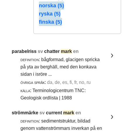
norska (5)
ryska (5)
finska (5)
parabelriss
sv
chatter
mark
en
definition:
bågformad, glacigen spricka
på yta av berghäll, med den konkava
sidan i isröre ...
övriga språk:
da, de, es, fi, fr, no, ru
källa:
Terminologicentrum TNC:
Geologisk ordlista | 1988
strömmärke
sv
current
mark
en
definition:
sedimentstruktur, bildad
genom vattenströmmars inverkan på en