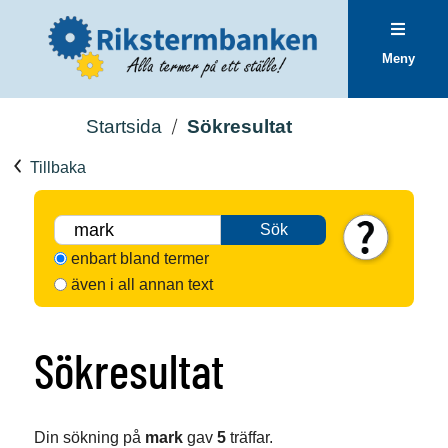
Meny
Startsida
Sökresultat
Tillbaka
Sök
enbart bland termer
även i all annan text
Sökresultat
Din sökning på
mark
gav
5
träffar.