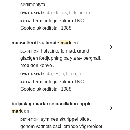
sedimentyta
övriga språk:
da, de, es, fi, fr, no, ru
källa:
Terminologicentrum TNC:
Geologisk ordlista | 1988
musselbrott
sv
lunate
mark
en
definition:
halvcirkelformad, grund
glacigen fördjupning på yta av berghäll,
med den konve ...
övriga språk:
da, es, fi, fr, no, ru
källa:
Terminologicentrum TNC:
Geologisk ordlista | 1988
böljeslagsmärke
sv
oscillation ripple
mark
en
definition:
symmetriskt rippel bildat
genom vattnets oscillerande vågrörelser