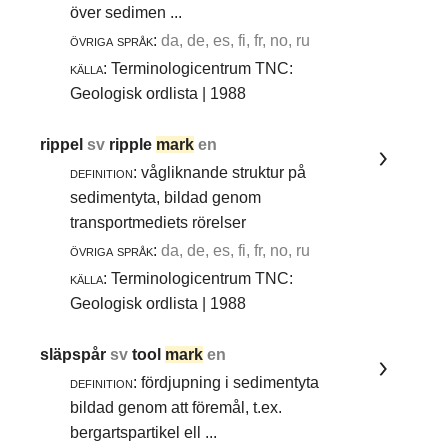
över sedimen ...
övriga språk:
da, de, es, fi, fr, no, ru
källa:
Terminologicentrum TNC:
Geologisk ordlista | 1988
rippel
sv
ripple
mark
en
definition:
vågliknande struktur på
sedimentyta, bildad genom
transportmediets rörelser
övriga språk:
da, de, es, fi, fr, no, ru
källa:
Terminologicentrum TNC:
Geologisk ordlista | 1988
släpspår
sv
tool
mark
en
definition:
fördjupning i sedimentyta
bildad genom att föremål, t.ex.
bergartspartikel ell ...