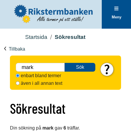
Meny
Startsida
Sökresultat
Tillbaka
Sök
enbart bland termer
även i all annan text
Sökresultat
Din sökning på
mark
gav
6
träffar.