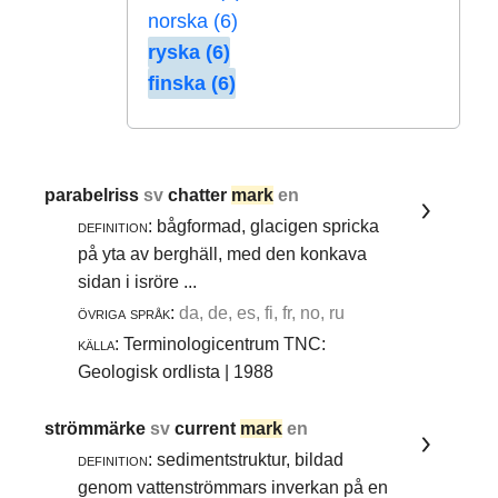
norska (6)
ryska (6)
finska (6)
parabelriss
sv
chatter
mark
en
definition:
bågformad, glacigen spricka
på yta av berghäll, med den konkava
sidan i isröre ...
övriga språk:
da, de, es, fi, fr, no, ru
källa:
Terminologicentrum TNC:
Geologisk ordlista | 1988
strömmärke
sv
current
mark
en
definition:
sedimentstruktur, bildad
genom vattenströmmars inverkan på en