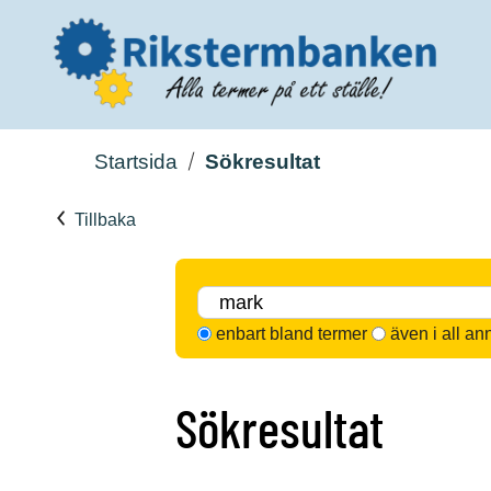
Startsida
Sökresultat
Tillbaka
enbart bland termer
även i all an
Sökresultat