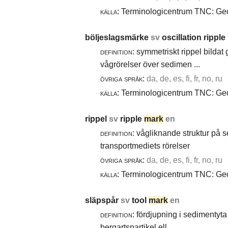
källa:
Terminologicentrum TNC: Geol
böljeslagsmärke
sv
oscillation ripple
definition:
symmetriskt rippel bildat
vågrörelser över sedimen ...
övriga språk:
da, de, es, fi, fr, no, ru
källa:
Terminologicentrum TNC: Geol
rippel
sv
ripple
mark
en
definition:
vågliknande struktur på 
transportmediets rörelser
övriga språk:
da, de, es, fi, fr, no, ru
källa:
Terminologicentrum TNC: Geol
släpspår
sv
tool
mark
en
definition:
fördjupning i sedimentyta 
bergartspartikel ell ...