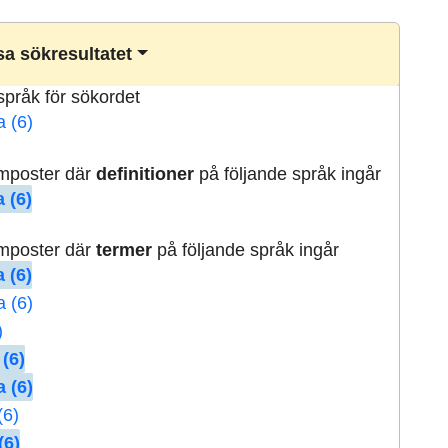
a sökresultatet
lspråk för sökordet
a (6)
rmposter där
definitioner
på följande språk ingår
 (6)
rmposter där
termer
på följande språk ingår
 (6)
a (6)
)
 (6)
 (6)
(6)
(6)