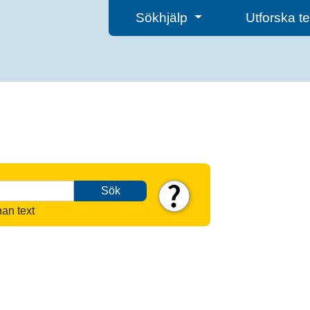
Sökhjälp
Utforska 
Sök
nan text