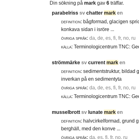
Din sökning på
mark
gav
6
träffar.
parabelriss
sv
chatter
mark
en
definition:
bågformad, glacigen spric
konkava sidan i isröre ...
övriga språk:
da, de, es, fi, fr, no, ru
källa:
Terminologicentrum TNC: Geol
strömmärke
sv
current
mark
en
definition:
sedimentstruktur, bildad
inverkan på en sedimentyta
övriga språk:
da, de, es, fi, fr, no, ru
källa:
Terminologicentrum TNC: Geol
musselbrott
sv
lunate
mark
en
definition:
halvcirkelformad, grund g
berghäll, med den konve ...
övriga språk:
da, es, fi, fr, no, ru