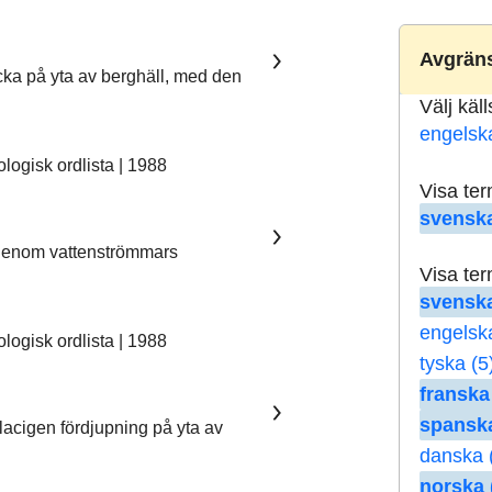
Avgräns
ka på yta av berghäll, med den
Välj käl
engelsk
ogisk ordlista | 1988
Visa te
svenska
 genom vattenströmmars
Visa te
svenska
engelsk
ogisk ordlista | 1988
tyska (5
franska
spanska
lacigen fördjupning på yta av
danska 
norska 