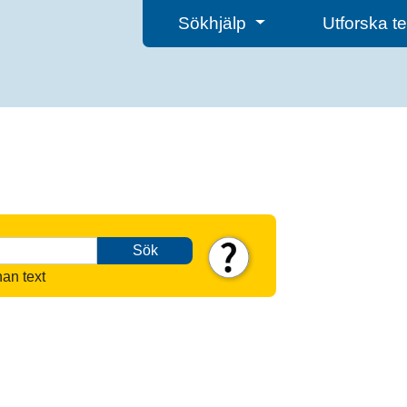
Sökhjälp
Utforska 
Sök
nan text