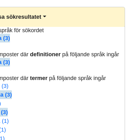
a sökresultatet
lspråk för sökordet
 (3)
rmposter där
definitioner
på följande språk ingår
 (3)
rmposter där
termer
på följande språk ingår
 (3)
a (3)
)
 (3)
 (1)
(1)
1)