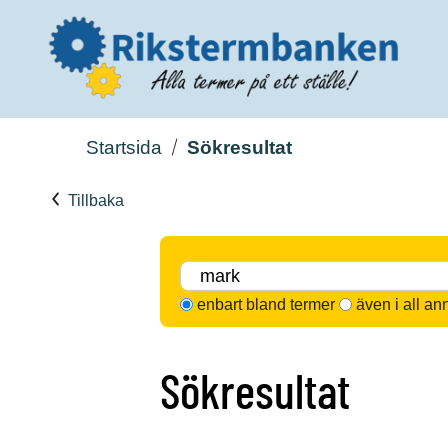
Startsida
Sökresultat
Tillbaka
enbart bland termer
även i all an
Sökresultat