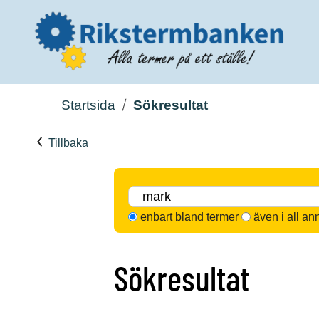
Startsida
Sökresultat
Tillbaka
enbart bland termer
även i all an
Sökresultat