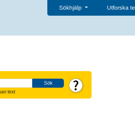
Sökhjälp
Utforska 
Sök
nan text