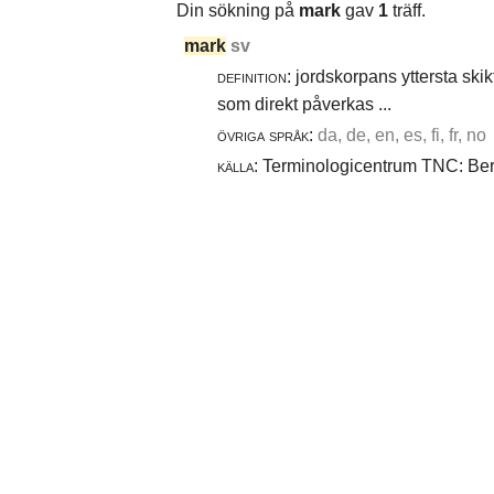
Din sökning på
mark
gav
1
träff.
mark
sv
definition:
jordskorpans yttersta skik
som direkt påverkas ...
övriga språk:
da, de, en, es, fi, fr, no
källa:
Terminologicentrum TNC: Berg