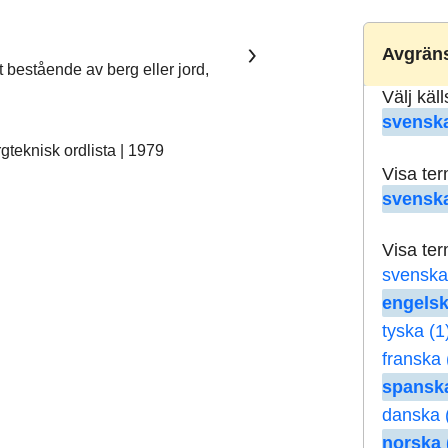
Avgräns
t bestående av berg eller jord,
Välj käl
svenska
teknisk ordlista | 1979
Visa te
svenska
Visa te
svenska
engelsk
tyska (1
franska 
spanska
danska 
norska 