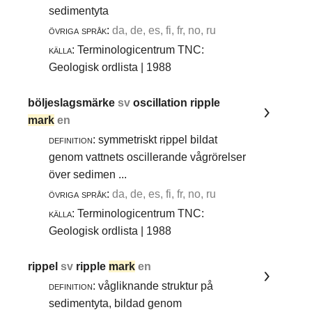
sedimentyta
övriga språk:
da, de, es, fi, fr, no, ru
källa:
Terminologicentrum TNC:
Geologisk ordlista | 1988
böljeslagsmärke
sv
oscillation ripple
mark
en
definition:
symmetriskt rippel bildat
genom vattnets oscillerande vågrörelser
över sedimen ...
övriga språk:
da, de, es, fi, fr, no, ru
källa:
Terminologicentrum TNC:
Geologisk ordlista | 1988
rippel
sv
ripple
mark
en
definition:
vågliknande struktur på
sedimentyta, bildad genom