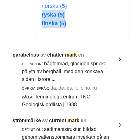
norska (5)
ryska (5)
finska (5)
parabelriss
sv
chatter
mark
en
definition:
bågformad, glacigen spricka
på yta av berghäll, med den konkava
sidan i isröre ...
övriga språk:
da, de, es, fi, fr, no, ru
källa:
Terminologicentrum TNC:
Geologisk ordlista | 1988
strömmärke
sv
current
mark
en
definition:
sedimentstruktur, bildad
genom vattenströmmars inverkan på en