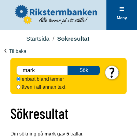
Meny
Startsida
Sökresultat
Tillbaka
Sök
enbart bland termer
även i all annan text
Sökresultat
Din sökning på
mark
gav
5
träffar.