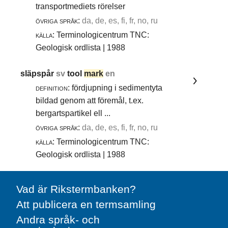
transportmediets rörelser
övriga språk:
da, de, es, fi, fr, no, ru
källa:
Terminologicentrum TNC:
Geologisk ordlista | 1988
släpspår
sv
tool
mark
en
definition:
fördjupning i sedimentyta
bildad genom att föremål, t.ex.
bergartspartikel ell ...
övriga språk:
da, de, es, fi, fr, no, ru
källa:
Terminologicentrum TNC:
Geologisk ordlista | 1988
Vad är Rikstermbanken?
Att publicera en termsamling
Andra språk- och