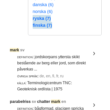
danska (6)
norska (6)
ryska (7)
finska (7)
mark
sv
definition:
jordskorpans yttersta skikt
bestående av berg eller jord, som direkt
påverkas ...
övriga språk:
de, en, fi, fr, ru
källa:
Terminologicentrum TNC:
Geoteknisk ordlista | 1975
parabelriss
sv
chatter
mark
en
definition:
bågformad, glacigen spricka