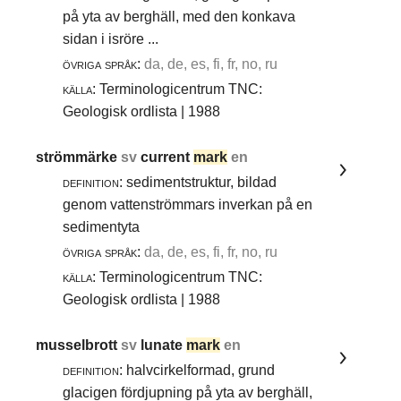
på yta av berghäll, med den konkava
sidan i isröre ...
övriga språk:
da, de, es, fi, fr, no, ru
källa:
Terminologicentrum TNC:
Geologisk ordlista | 1988
strömmärke
sv
current
mark
en
definition:
sedimentstruktur, bildad
genom vattenströmmars inverkan på en
sedimentyta
övriga språk:
da, de, es, fi, fr, no, ru
källa:
Terminologicentrum TNC:
Geologisk ordlista | 1988
musselbrott
sv
lunate
mark
en
definition:
halvcirkelformad, grund
glacigen fördjupning på yta av berghäll,