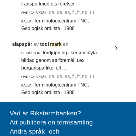
transportmediets rörelser
övriga språk:
da, de, es, fi, fr, no, ru
källa:
Terminologicentrum TNC:
Geologisk ordlista | 1988
släpspår
sv
tool
mark
en
definition:
fördjupning i sedimentyta
bildad genom att föremål, t.ex.
bergartspartikel ell ...
övriga språk:
da, de, es, fi, fr, no, ru
källa:
Terminologicentrum TNC:
Geologisk ordlista | 1988
Vad är Rikstermbanken?
Att publicera en termsamling
Andra språk- och