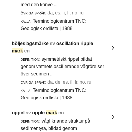
med den konve ...
övriga språk:
da, es, fi, fr, no, ru
källa:
Terminologicentrum TNC:
Geologisk ordlista | 1988
böljeslagsmärke
sv
oscillation ripple
mark
en
definition:
symmetriskt rippel bildat
genom vattnets oscillerande vågrörelser
över sedimen ...
övriga språk:
da, de, es, fi, fr, no, ru
källa:
Terminologicentrum TNC:
Geologisk ordlista | 1988
rippel
sv
ripple
mark
en
definition:
vågliknande struktur på
sedimentyta, bildad genom