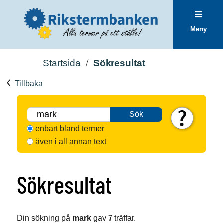
Meny
Startsida
Sökresultat
Tillbaka
Sök
enbart bland termer
även i all annan text
Sökresultat
Din sökning på
mark
gav
7
träffar.